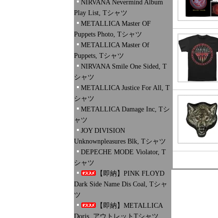
NIRVANA Nevermind Album
Play List, Tシャツ
METALLICA Master OF
Puppets Photo, Tシャツ
METALLICA Master Of
Puppets, Tシャツ
NIRVANA Smile One Sided, T
シャツ
METALLICA Justice For All, T
シャツ
METALLICA Damage Inc, Tシ
ャツ
JOY DIVISION
Unknownpleasures Blk, Tシャツ
DEPECHE MODE Violator, T
シャツ
【即納】PINK FLOYD
Dark Side Name Dis Coal, Tシャ
ツ
【即納】METALLICA
Doris, アウトレットTシャツ