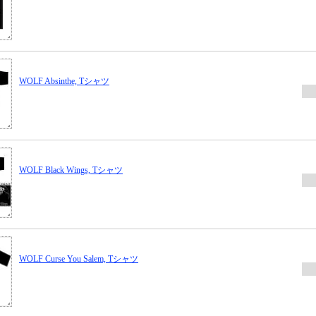
WOLF Absinthe, Tシャツ
WOLF Black Wings, Tシャツ
WOLF Curse You Salem, Tシャツ