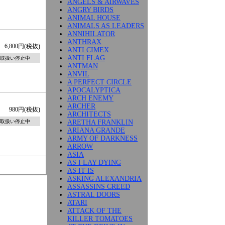
ANGELS & AIRWAVES
ANGRY BIRDS
ANIMAL HOUSE
ANIMALS AS LEADERS
ANNIHILATOR
ANTHRAX
6,800円(税抜)
ANTI CIMEX
ANTI FLAG
取扱い停止中
ANTMAN
ANVIL
A PERFECT CIRCLE
APOCALYPTICA
ARCH ENEMY
ARCHER
980円(税抜)
ARCHITECTS
ARETHA FRANKLIN
取扱い停止中
ARIANA GRANDE
ARMY OF DARKNESS
ARROW
ASIA
AS I LAY DYING
AS IT IS
ASKING ALEXANDRIA
ASSASSINS CREED
ASTRAL DOORS
ATARI
ATTACK OF THE
KILLER TOMATOES