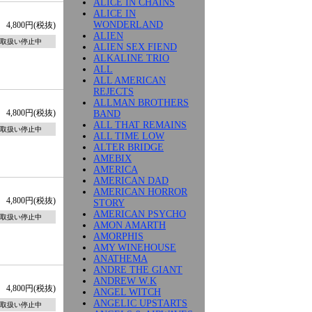
ALICE IN CHAINS
ALICE IN
WONDERLAND
4,800円(税抜)
ALIEN
取扱い停止中
ALIEN SEX FIEND
ALKALINE TRIO
ALL
ALL AMERICAN
REJECTS
ALLMAN BROTHERS
4,800円(税抜)
BAND
ALL THAT REMAINS
取扱い停止中
ALL TIME LOW
ALTER BRIDGE
AMEBIX
AMERICA
AMERICAN DAD
AMERICAN HORROR
4,800円(税抜)
STORY
AMERICAN PSYCHO
取扱い停止中
AMON AMARTH
AMORPHIS
AMY WINEHOUSE
ANATHEMA
ANDRE THE GIANT
ANDREW W.K
4,800円(税抜)
ANGEL WITCH
ANGELIC UPSTARTS
取扱い停止中