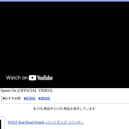
peed On (OFFICIAL VIDEO)
■おすすめ順
■新着順
■価格順
全 [10] 商品中 [1-10] 商品を表示しています
WOLF Real Metal Wpatch, バンドグッズ（パッチ）