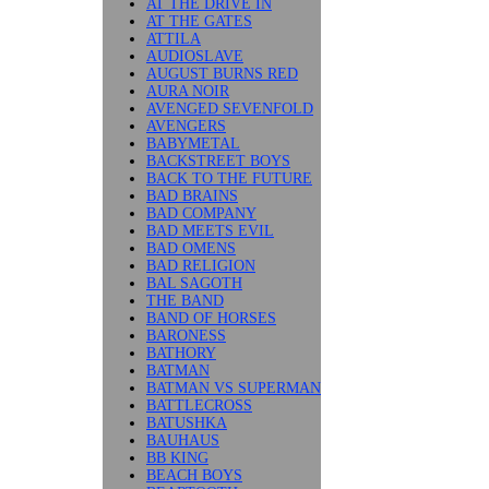
AT THE DRIVE IN
AT THE GATES
ATTILA
AUDIOSLAVE
AUGUST BURNS RED
AURA NOIR
AVENGED SEVENFOLD
AVENGERS
BABYMETAL
BACKSTREET BOYS
BACK TO THE FUTURE
BAD BRAINS
BAD COMPANY
BAD MEETS EVIL
BAD OMENS
BAD RELIGION
BAL SAGOTH
THE BAND
BAND OF HORSES
BARONESS
BATHORY
BATMAN
BATMAN VS SUPERMAN
BATTLECROSS
BATUSHKA
BAUHAUS
BB KING
BEACH BOYS