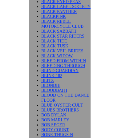
BLACK EYED PEAS
BLACK LABEL SOCIETY
BLACK PANTHER
BLACKPINK
BLACK REBEL
MOTORCYCLE CLUB
BLACK SABBATH
BLACK STAR RIDERS
BLACK TIDE
BLACK TUSK
BLACK VEIL BRIDES
BLACK WIDOW
BLEED FROM WITHIN
BLEEDING THROUGH
BLIND GUARDIAN
BLINK 182
BLITZ
BLONDIE
BLOODBATH
BLOOD ON THE DANCE
FLOOR
BLUE OYSTER CULT
BLUES BROTHERS
BOB DYLAN
BOB MARLEY
BOB SEGER
BODY COUNT
BONE THUGS N