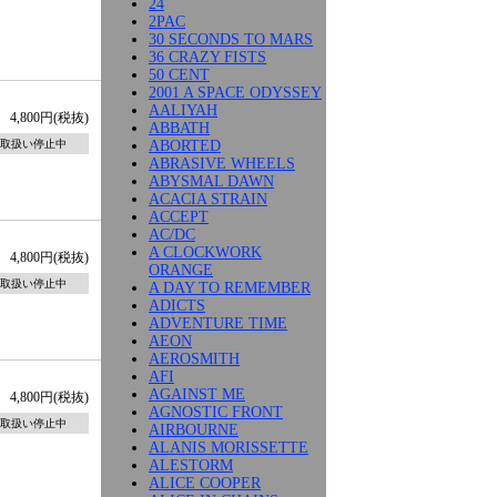
24
2PAC
30 SECONDS TO MARS
36 CRAZY FISTS
50 CENT
2001 A SPACE ODYSSEY
AALIYAH
4,800円(税抜)
ABBATH
ABORTED
取扱い停止中
ABRASIVE WHEELS
ABYSMAL DAWN
ACACIA STRAIN
ACCEPT
AC/DC
A CLOCKWORK
4,800円(税抜)
ORANGE
取扱い停止中
A DAY TO REMEMBER
ADICTS
ADVENTURE TIME
AEON
AEROSMITH
AFI
AGAINST ME
4,800円(税抜)
AGNOSTIC FRONT
取扱い停止中
AIRBOURNE
ALANIS MORISSETTE
ALESTORM
ALICE COOPER