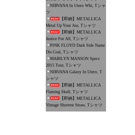
NIRVANA In Utero Wht, Tシャ
ツ
【即納】METALLICA
Metal Up Your Ass, Tシャツ
【即納】METALLICA
Justice For All, Tシャツ
PINK FLOYD Dark Side Name
Dis Coal, Tシャツ
MARILYN MANSON Specs
2015 Tour, Tシャツ
NIRVANA Galaxy In Utero, T
シャツ
【即納】METALLICA
Flaming Skull, Tシャツ
【即納】METALLICA
Vintage Shortest Straw, Tシャツ