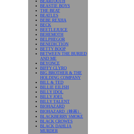
BEARTOOTH
BEASTIE BOYS
THE BEAT
BEATLES
BEBE REXHA
BECK
BEETLEJUICE
BEHEMOTH
BELPHEGOR
BENEDICTION
BETTY BOOP
BETWEEN THE BURIED
AND ME
BEYONCE
BIFFY CLYRO
BIG BROTHER & THE
HOLDING COMPANY
BILL & TED
BILLIE EILISH
BILLY IDOL
BILLY JOEL
BILLY TALENT
BIOHAZARD
BIOHAZARD（映画）
BLACKBERRY SMOKE
BLACK CROWES
BLACK DAHLIA
MURDER