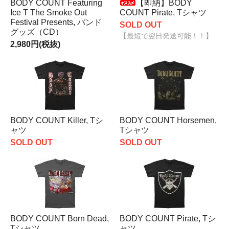
BODY COUNT Featuring
【即納】BODY
Ice T The Smoke Out
COUNT Pirate, Tシャツ
Festival Presents, バンド
SOLD OUT
グッズ（CD）
【最短で翌日発送可能！！】
2,980円(税抜)
BODY COUNT Killer, Tシ
BODY COUNT Horsemen,
ャツ
Tシャツ
SOLD OUT
SOLD OUT
BODY COUNT Born Dead,
BODY COUNT Pirate, Tシ
Tシャツ
ャツ