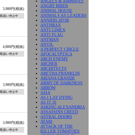
ANGELS & AIRWAVES
ANGRY BIRDS
3,980円(税抜)
ANIMAL HOUSE
ANIMALS AS LEADERS
取扱い停止中
ANNIHILATOR
ANTHRAX
ANTI CIMEX
ANTI FLAG
ANTMAN
ANVIL
4,800円(税抜)
A PERFECT CIRCLE
APOCALYPTICA
取扱い停止中
ARCH ENEMY
ARCHER
ARCHITECTS
ARETHA FRANKLIN
ARIANA GRANDE
ARMY OF DARKNESS
3,980円(税抜)
ARROW
取扱い停止中
ASIA
AS I LAY DYING
AS IT IS
ASKING ALEXANDRIA
ASSASSINS CREED
ASTRAL DOORS
ATARI
3,980円(税抜)
ATTACK OF THE
取扱い停止中
KILLER TOMATOES