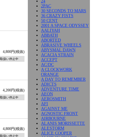
24
2PAC
30 SECONDS TO MARS
36 CRAZY FISTS
50 CENT
2001 A SPACE ODYSSEY
AALIYAH
ABBATH
ABORTED
ABRASIVE WHEELS
ABYSMAL DAWN
4,800円(税抜)
ACACIA STRAIN
取扱い停止中
ACCEPT
AC/DC
A CLOCKWORK
ORANGE
A DAY TO REMEMBER
ADICTS
ADVENTURE TIME
4,200円(税抜)
AEON
取扱い停止中
AEROSMITH
AFI
AGAINST ME
AGNOSTIC FRONT
AIRBOURNE
ALANIS MORISSETTE
ALESTORM
4,800円(税抜)
ALICE COOPER
取扱い停止中