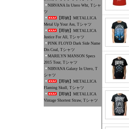
NIRVANA In Utero Wht, Tシャ
ツ
【即納】METALLICA
Metal Up Your Ass, Tシャツ
【即納】METALLICA
Justice For All, Tシャツ
PINK FLOYD Dark Side Name
Dis Coal, Tシャツ
MARILYN MANSON Specs
2015 Tour, Tシャツ
NIRVANA Galaxy In Utero, T
シャツ
【即納】METALLICA
Flaming Skull, Tシャツ
【即納】METALLICA
Vintage Shortest Straw, Tシャツ