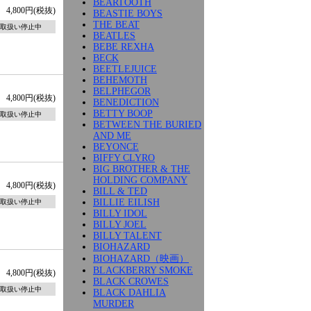
BEARTOOTH
4,800円(税抜)
BEASTIE BOYS
THE BEAT
取扱い停止中
BEATLES
BEBE REXHA
BECK
BEETLEJUICE
BEHEMOTH
BELPHEGOR
4,800円(税抜)
BENEDICTION
BETTY BOOP
取扱い停止中
BETWEEN THE BURIED
AND ME
BEYONCE
BIFFY CLYRO
BIG BROTHER & THE
HOLDING COMPANY
4,800円(税抜)
BILL & TED
BILLIE EILISH
取扱い停止中
BILLY IDOL
BILLY JOEL
BILLY TALENT
BIOHAZARD
BIOHAZARD（映画）
BLACKBERRY SMOKE
4,800円(税抜)
BLACK CROWES
取扱い停止中
BLACK DAHLIA
MURDER