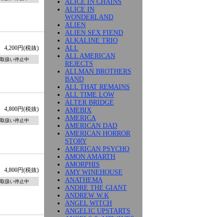
ALICE IN CHAINS
ALICE IN
WONDERLAND
ALIEN
ALIEN SEX FIEND
ALKALINE TRIO
ALL
4,200円(税抜)
ALL AMERICAN
取扱い停止中
REJECTS
ALLMAN BROTHERS
BAND
ALL THAT REMAINS
ALL TIME LOW
ALTER BRIDGE
4,800円(税抜)
AMEBIX
AMERICA
取扱い停止中
AMERICAN DAD
AMERICAN HORROR
STORY
AMERICAN PSYCHO
AMON AMARTH
AMORPHIS
4,800円(税抜)
AMY WINEHOUSE
ANATHEMA
取扱い停止中
ANDRE THE GIANT
ANDREW W.K
ANGEL WITCH
ANGELIC UPSTARTS