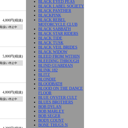
BLACK EYED PEAS
BLACK LABEL SOCIETY
BLACK PANTHER
BLACKPINK
BLACK REBEL
4,800円(税抜)
MOTORCYCLE CLUB
取扱い停止中
BLACK SABBATH
BLACK STAR RIDERS
BLACK TIDE
BLACK TUSK
BLACK VEIL BRIDES
BLACK WIDOW
BLEED FROM WITHIN
5,800円(税抜)
BLEEDING THROUGH
取扱い停止中
BLIND GUARDIAN
BLINK 182
BLITZ
BLONDIE
BLOODBATH
BLOOD ON THE DANCE
4,800円(税抜)
FLOOR
BLUE OYSTER CULT
取扱い停止中
BLUES BROTHERS
BOB DYLAN
BOB MARLEY
BOB SEGER
BODY COUNT
BONE THUGS N