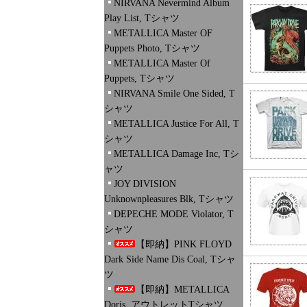
NIRVANA Nevermind Album
Play List, Tシャツ
METALLICA Master OF
Puppets Photo, Tシャツ
METALLICA Master Of
Puppets, Tシャツ
NIRVANA Smile One Sided, T
シャツ
METALLICA Justice For All, T
シャツ
METALLICA Damage Inc, Tシ
ャツ
JOY DIVISION
Unknownpleasures Blk, Tシャツ
DEPECHE MODE Violator, T
シャツ
【即納】PINK FLOYD
Dark Side Name Dis Coal, Tシャ
ツ
【即納】METALLICA
Doris, アウトレットTシャツ