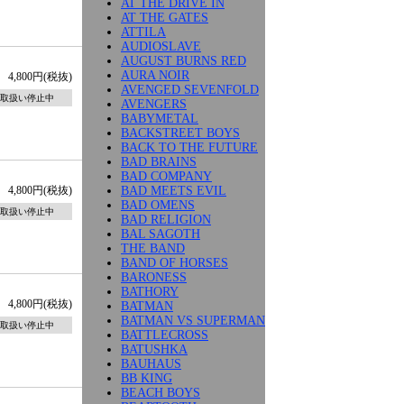
AT THE DRIVE IN
AT THE GATES
ATTILA
AUDIOSLAVE
AUGUST BURNS RED
AURA NOIR
4,800円(税抜)
AVENGED SEVENFOLD
取扱い停止中
AVENGERS
BABYMETAL
BACKSTREET BOYS
BACK TO THE FUTURE
BAD BRAINS
BAD COMPANY
BAD MEETS EVIL
4,800円(税抜)
BAD OMENS
取扱い停止中
BAD RELIGION
BAL SAGOTH
THE BAND
BAND OF HORSES
BARONESS
BATHORY
4,800円(税抜)
BATMAN
BATMAN VS SUPERMAN
取扱い停止中
BATTLECROSS
BATUSHKA
BAUHAUS
BB KING
BEACH BOYS