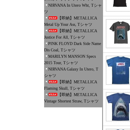
NIRVANA In Utero Wht, Tシャ
ツ
【即納】METALLICA
Metal Up Your Ass, Tシャツ
【即納】METALLICA
Justice For All, Tシャツ
PINK FLOYD Dark Side Name
Dis Coal, Tシャツ
MARILYN MANSON Specs
2015 Tour, Tシャツ
NIRVANA Galaxy In Utero, T
シャツ
【即納】METALLICA
Flaming Skull, Tシャツ
【即納】METALLICA
Vintage Shortest Straw, Tシャツ