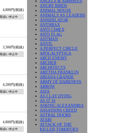
ANGELS & AIRWAVES
ANGRY BIRDS
4,800円(税抜)
ANIMAL HOUSE
ANIMALS AS LEADERS
取扱い停止中
ANNIHILATOR
ANTHRAX
ANTI CIMEX
ANTI FLAG
ANTMAN
ANVIL
3,500円(税抜)
A PERFECT CIRCLE
APOCALYPTICA
取扱い停止中
ARCH ENEMY
ARCHER
ARCHITECTS
ARETHA FRANKLIN
ARIANA GRANDE
ARMY OF DARKNESS
4,200円(税抜)
ARROW
ASIA
取扱い停止中
AS I LAY DYING
AS IT IS
ASKING ALEXANDRIA
ASSASSINS CREED
ASTRAL DOORS
ATARI
4,800円(税抜)
ATTACK OF THE
KILLER TOMATOES
取扱い停止中