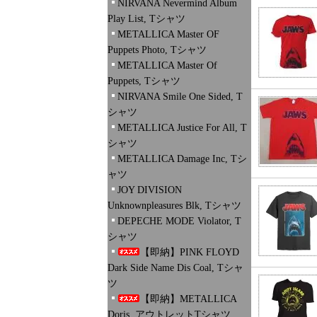
NIRVANA Nevermind Album
Play List, Tシャツ
METALLICA Master OF
Puppets Photo, Tシャツ
METALLICA Master Of
Puppets, Tシャツ
NIRVANA Smile One Sided, T
シャツ
METALLICA Justice For All, T
シャツ
METALLICA Damage Inc, Tシ
ャツ
JOY DIVISION
Unknownpleasures Blk, Tシャツ
DEPECHE MODE Violator, T
シャツ
【即納】PINK FLOYD
Dark Side Name Dis Coal, Tシャ
ツ
【即納】METALLICA
Doris, アウトレットTシャツ