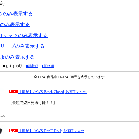
笑)
ャツのみ表示する
ッズのみ表示する
ングTシャツのみ表示する
ースリーブのみ表示する
ビー服のみ表示する
■おすすめ順
■新着順
■価格順
全 [134] 商品中 [1-134] 商品を表示しています
【即納】JAWS Beach Closed, 映画Tシャツ
【最短で翌日発送可能！！】
【即納】JAWS Don'T Do It, 映画Tシャツ