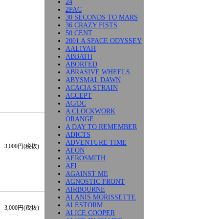
24
2PAC
30 SECONDS TO MARS
36 CRAZY FISTS
50 CENT
2001 A SPACE ODYSSEY
AALIYAH
ABBATH
ABORTED
ABRASIVE WHEELS
ABYSMAL DAWN
ACACIA STRAIN
ACCEPT
AC/DC
A CLOCKWORK
ORANGE
A DAY TO REMEMBER
ADICTS
ADVENTURE TIME
3,000円(税抜)
AEON
AEROSMITH
AFI
AGAINST ME
AGNOSTIC FRONT
AIRBOURNE
ALANIS MORISSETTE
ALESTORM
3,000円(税抜)
ALICE COOPER