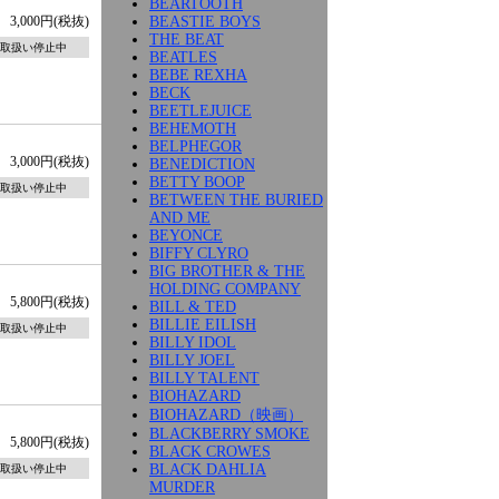
BEARTOOTH
BEASTIE BOYS
3,000円(税抜)
THE BEAT
取扱い停止中
BEATLES
BEBE REXHA
BECK
BEETLEJUICE
BEHEMOTH
BELPHEGOR
3,000円(税抜)
BENEDICTION
BETTY BOOP
取扱い停止中
BETWEEN THE BURIED
AND ME
BEYONCE
BIFFY CLYRO
BIG BROTHER & THE
HOLDING COMPANY
5,800円(税抜)
BILL & TED
BILLIE EILISH
取扱い停止中
BILLY IDOL
BILLY JOEL
BILLY TALENT
BIOHAZARD
BIOHAZARD（映画）
BLACKBERRY SMOKE
5,800円(税抜)
BLACK CROWES
BLACK DAHLIA
取扱い停止中
MURDER