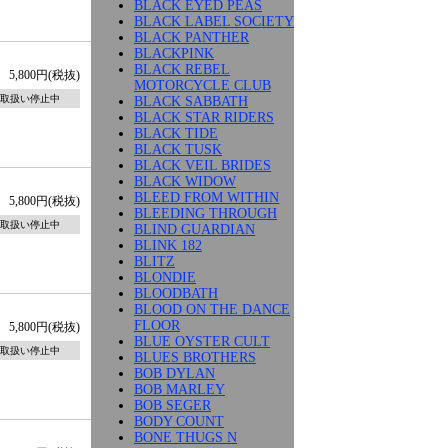
BLACK EYED PEAS
BLACK LABEL SOCIETY
BLACK PANTHER
BLACKPINK
BLACK REBEL
5,800円(税抜)
MOTORCYCLE CLUB
取扱い停止中
BLACK SABBATH
BLACK STAR RIDERS
BLACK TIDE
BLACK TUSK
BLACK VEIL BRIDES
BLACK WIDOW
BLEED FROM WITHIN
5,800円(税抜)
BLEEDING THROUGH
取扱い停止中
BLIND GUARDIAN
BLINK 182
BLITZ
BLONDIE
BLOODBATH
BLOOD ON THE DANCE
FLOOR
5,800円(税抜)
BLUE OYSTER CULT
取扱い停止中
BLUES BROTHERS
BOB DYLAN
BOB MARLEY
BOB SEGER
BODY COUNT
BONE THUGS N