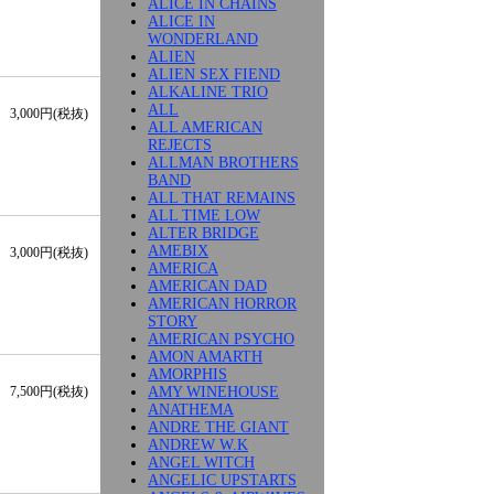
ALICE IN CHAINS
ALICE IN
WONDERLAND
ALIEN
ALIEN SEX FIEND
ALKALINE TRIO
ALL
3,000円(税抜)
ALL AMERICAN
REJECTS
ALLMAN BROTHERS
BAND
ALL THAT REMAINS
ALL TIME LOW
ALTER BRIDGE
AMEBIX
3,000円(税抜)
AMERICA
AMERICAN DAD
AMERICAN HORROR
STORY
AMERICAN PSYCHO
AMON AMARTH
AMORPHIS
AMY WINEHOUSE
7,500円(税抜)
ANATHEMA
ANDRE THE GIANT
ANDREW W.K
ANGEL WITCH
ANGELIC UPSTARTS