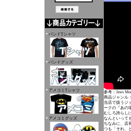
バンドTシャツ
バンドグッズ
アメコミTシャツ
参考：Jaws Modern
商品ジャンル
当店で扱うジ
ークの『あの
むしろ誇らしげ
アメコミグッズ
なんといって
ちなみに、店
つも「それ、