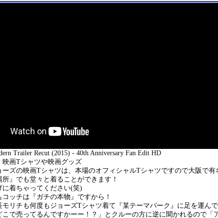
 Trailer Recut (2015) - 40th Anniversary Fan Edit HD
：映画Tシャツや映画グッズ
ョーズの映画Tシャツは、本場のオフィシャルTシャツですので大阪で有
場所』でも堂々と着ることができます！
に着ちゃってください(笑)
もコッチは『ガチの本物』ですから！
長モリチも何度もジョーズTシャツ着て『某テーマパーク』に足を運ん
どこで売ってるんですかーー！？」とクルーの方に逆に聞かれるので「