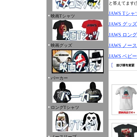
と答えてます(
JAWS Tシ
映画Tシャツ
JAWS グ
JAWS ロ
JAWS ノ
映画グッズ
JAWS ベ
パーカー
ロングTシャツ
ノースリーブ