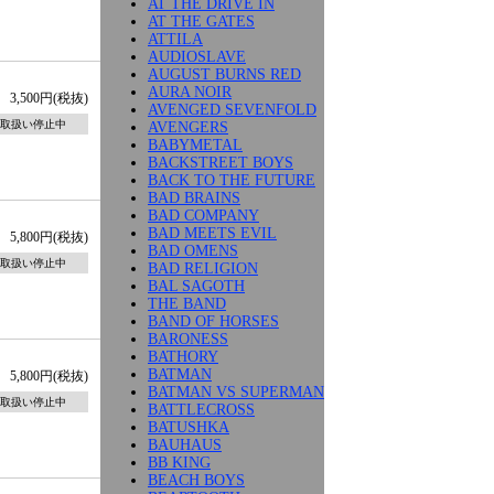
AT THE DRIVE IN
AT THE GATES
ATTILA
AUDIOSLAVE
AUGUST BURNS RED
AURA NOIR
3,500円(税抜)
AVENGED SEVENFOLD
取扱い停止中
AVENGERS
BABYMETAL
BACKSTREET BOYS
BACK TO THE FUTURE
BAD BRAINS
BAD COMPANY
BAD MEETS EVIL
5,800円(税抜)
BAD OMENS
取扱い停止中
BAD RELIGION
BAL SAGOTH
THE BAND
BAND OF HORSES
BARONESS
BATHORY
BATMAN
5,800円(税抜)
BATMAN VS SUPERMAN
取扱い停止中
BATTLECROSS
BATUSHKA
BAUHAUS
BB KING
BEACH BOYS