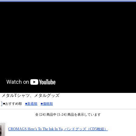
：メタルTシャツ、メタルグッズ
■おすすめ順
■新着順
■価格順
全 [24] 商品中 [1-24] 商品を表示しています
CROMAGS Here’s To The Ink In Ya, バンドグッズ（CD5枚組）