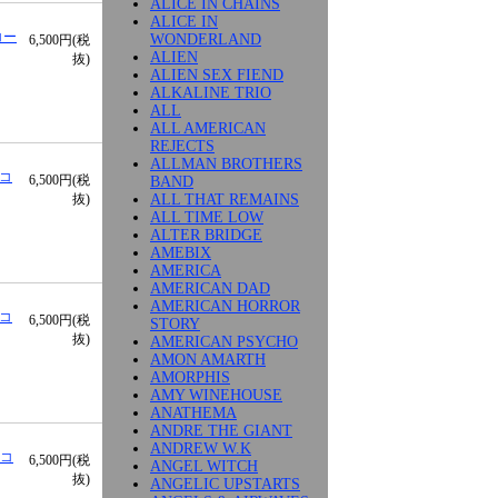
ALICE IN CHAINS
ALICE IN
レコー
WONDERLAND
6,500円(税
ALIEN
抜)
ALIEN SEX FIEND
ALKALINE TRIO
ALL
ALL AMERICAN
REJECTS
ALLMAN BROTHERS
レコ
6,500円(税
BAND
ALL THAT REMAINS
抜)
ALL TIME LOW
ALTER BRIDGE
AMEBIX
AMERICA
AMERICAN DAD
AMERICAN HORROR
レコ
6,500円(税
STORY
抜)
AMERICAN PSYCHO
AMON AMARTH
AMORPHIS
AMY WINEHOUSE
ANATHEMA
ANDRE THE GIANT
ANDREW W.K
レコ
6,500円(税
ANGEL WITCH
抜)
ANGELIC UPSTARTS