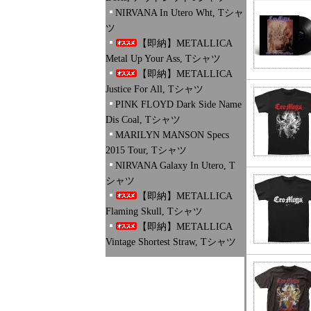
NIRVANA In Utero Wht, Tシャ
ツ
【即納】METALLICA
Metal Up Your Ass, Tシャツ
【即納】METALLICA
Justice For All, Tシャツ
PINK FLOYD Dark Side Name
Dis Coal, Tシャツ
MARILYN MANSON Specs
2015 Tour, Tシャツ
NIRVANA Galaxy In Utero, T
シャツ
【即納】METALLICA
Flaming Skull, Tシャツ
【即納】METALLICA
Vintage Shortest Straw, Tシャツ