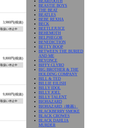
BEARTOOTH
BEASTIE BOYS
THE BEAT
BEATLES
BEBE REXHA
3,980円(税抜)
BECK
BEETLEJUICE
取扱い停止中
BEHEMOTH
BELPHEGOR
BENEDICTION
BETTY BOOP
BETWEEN THE BURIED
AND ME
9,800円(税抜)
BEYONCE
BIFFY CLYRO
取扱い停止中
BIG BROTHER & THE
HOLDING COMPANY
BILL & TED
BILLIE EILISH
BILLY IDOL
BILLY JOEL
9,800円(税抜)
BILLY TALENT
BIOHAZARD
取扱い停止中
BIOHAZARD（映画）
BLACKBERRY SMOKE
BLACK CROWES
BLACK DAHLIA
MURDER