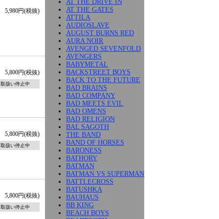
AT THE DRIVE IN
AT THE GATES
5,980円(税抜)
ATTILA
AUDIOSLAVE
AUGUST BURNS RED
AURA NOIR
AVENGED SEVENFOLD
AVENGERS
BABYMETAL
BACKSTREET BOYS
5,800円(税抜)
BACK TO THE FUTURE
取扱い停止中
BAD BRAINS
BAD COMPANY
BAD MEETS EVIL
BAD OMENS
BAD RELIGION
BAL SAGOTH
5,800円(税抜)
THE BAND
BAND OF HORSES
取扱い停止中
BARONESS
BATHORY
BATMAN
BATMAN VS SUPERMAN
BATTLECROSS
BATUSHKA
5,800円(税抜)
BAUHAUS
BB KING
取扱い停止中
BEACH BOYS