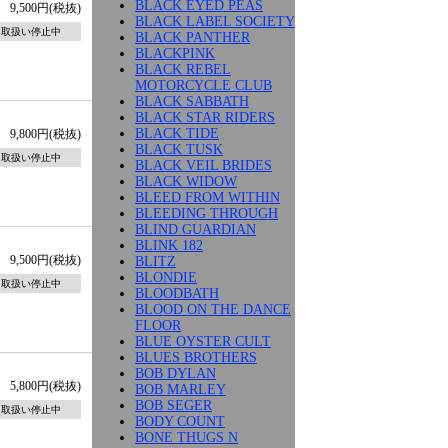
BLACK EYED PEAS
9,500円(税抜)
BLACK LABEL SOCIETY
取扱い停止中
BLACK PANTHER
BLACKPINK
BLACK REBEL
MOTORCYCLE CLUB
BLACK SABBATH
BLACK STAR RIDERS
BLACK TIDE
9,800円(税抜)
BLACK TUSK
取扱い停止中
BLACK VEIL BRIDES
BLACK WIDOW
BLEED FROM WITHIN
BLEEDING THROUGH
BLIND GUARDIAN
BLINK 182
9,500円(税抜)
BLITZ
BLONDIE
取扱い停止中
BLOODBATH
BLOOD ON THE DANCE
FLOOR
BLUE OYSTER CULT
BLUES BROTHERS
BOB DYLAN
5,800円(税抜)
BOB MARLEY
BOB SEGER
取扱い停止中
BODY COUNT
BONE THUGS N