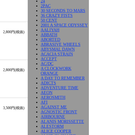
24
2PAC
30 SECONDS TO MARS
36 CRAZY FISTS
50 CENT
2001 A SPACE ODYSSEY
AALIYAH
2,800円(税抜)
ABBATH
ABORTED
ABRASIVE WHEELS
ABYSMAL DAWN
ACACIA STRAIN
ACCEPT
AC/DC
A CLOCKWORK
2,800円(税抜)
ORANGE
A DAY TO REMEMBER
ADICTS
ADVENTURE TIME
AEON
AEROSMITH
AFI
AGAINST ME
3,500円(税抜)
AGNOSTIC FRONT
AIRBOURNE
ALANIS MORISSETTE
ALESTORM
ALICE COOPER