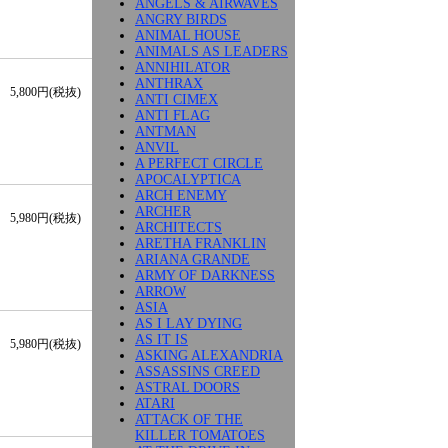
ANGELS & AIRWAVES
ANGRY BIRDS
ANIMAL HOUSE
ANIMALS AS LEADERS
ANNIHILATOR
ANTHRAX
5,800円(税抜)
ANTI CIMEX
ANTI FLAG
ANTMAN
ANVIL
A PERFECT CIRCLE
APOCALYPTICA
ARCH ENEMY
ARCHER
5,980円(税抜)
ARCHITECTS
ARETHA FRANKLIN
ARIANA GRANDE
ARMY OF DARKNESS
ARROW
ASIA
AS I LAY DYING
AS IT IS
5,980円(税抜)
ASKING ALEXANDRIA
ASSASSINS CREED
ASTRAL DOORS
ATARI
ATTACK OF THE
KILLER TOMATOES