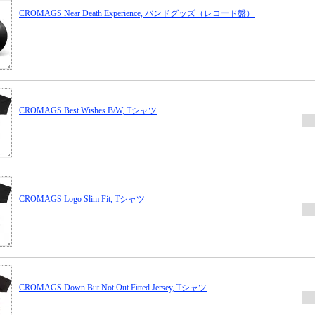
CROMAGS Near Death Experience, バンドグッズ（レコード盤）
CROMAGS Best Wishes B/W, Tシャツ
CROMAGS Logo Slim Fit, Tシャツ
CROMAGS Down But Not Out Fitted Jersey, Tシャツ