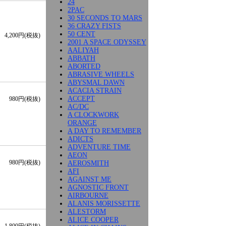
24
2PAC
30 SECONDS TO MARS
36 CRAZY FISTS
50 CENT
4,200円(税抜)
2001 A SPACE ODYSSEY
AALIYAH
ABBATH
ABORTED
ABRASIVE WHEELS
ABYSMAL DAWN
ACACIA STRAIN
ACCEPT
980円(税抜)
AC/DC
A CLOCKWORK
ORANGE
A DAY TO REMEMBER
ADICTS
ADVENTURE TIME
AEON
980円(税抜)
AEROSMITH
AFI
AGAINST ME
AGNOSTIC FRONT
AIRBOURNE
ALANIS MORISSETTE
ALESTORM
ALICE COOPER