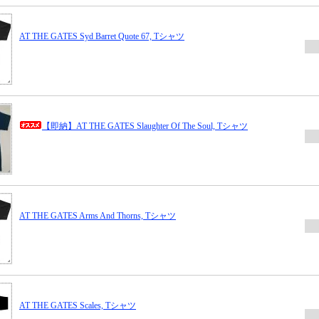
AT THE GATES Syd Barret Quote 67, Tシャツ
【即納】AT THE GATES Slaughter Of The Soul, Tシャツ
AT THE GATES Arms And Thorns, Tシャツ
AT THE GATES Scales, Tシャツ