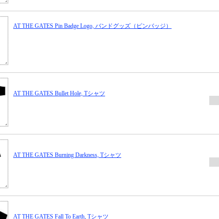
AT THE GATES Pin Badge Logo, バンドグッズ（ピンバッジ）
AT THE GATES Bullet Hole, Tシャツ
AT THE GATES Burning Darkness, Tシャツ
AT THE GATES Fall To Earth, Tシャツ