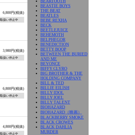
BEARTOOTH
BEASTIE BOYS
THE BEAT
6,800円(税抜)
BEATLES
BEBE REXHA
取扱い停止中
BECK
BEETLEJUICE
BEHEMOTH
BELPHEGOR
BENEDICTION
BETTY BOOP
3,980円(税抜)
BETWEEN THE BURIED
取扱い停止中
AND ME
BEYONCE
BIFFY CLYRO
BIG BROTHER & THE
HOLDING COMPANY
BILL & TED
BILLIE EILISH
6,800円(税抜)
BILLY IDOL
取扱い停止中
BILLY JOEL
BILLY TALENT
BIOHAZARD
BIOHAZARD（映画）
BLACKBERRY SMOKE
BLACK CROWES
4,800円(税抜)
BLACK DAHLIA
MURDER
取扱い停止中