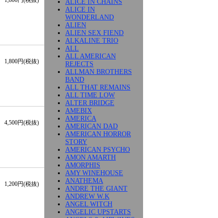
1,800円(税抜)
ALICE IN CHAINS
ALICE IN
WONDERLAND
ALIEN
ALIEN SEX FIEND
ALKALINE TRIO
ALL
ALL AMERICAN
1,800円(税抜)
REJECTS
ALLMAN BROTHERS
BAND
ALL THAT REMAINS
ALL TIME LOW
ALTER BRIDGE
AMEBIX
AMERICA
4,500円(税抜)
AMERICAN DAD
AMERICAN HORROR
STORY
AMERICAN PSYCHO
AMON AMARTH
AMORPHIS
AMY WINEHOUSE
ANATHEMA
1,200円(税抜)
ANDRE THE GIANT
ANDREW W.K
ANGEL WITCH
ANGELIC UPSTARTS