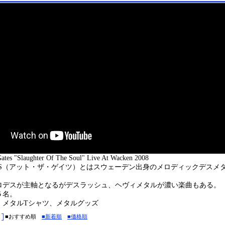
s "Slaughter Of The Soul" Live At Wacken 2008
GATES（アット・ザ・ゲイツ）とはスウェーデン出身のメロディックデスメ
ロデスが主軸となるがデスラッシュ、ヘヴィメタルが濃い楽曲もある。
５名。
：メタルTシャツ、メタルグッズ
■おすすめ順
■新着順
■価格順