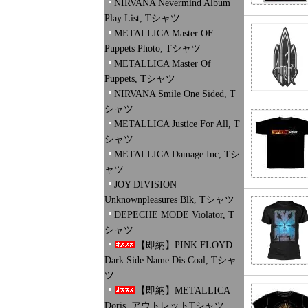
NIRVANA Nevermind Album
Play List, Tシャツ
METALLICA Master OF
Puppets Photo, Tシャツ
METALLICA Master Of
Puppets, Tシャツ
NIRVANA Smile One Sided, T
シャツ
METALLICA Justice For All, T
シャツ
METALLICA Damage Inc, Tシ
ャツ
JOY DIVISION
Unknownpleasures Blk, Tシャツ
DEPECHE MODE Violator, T
シャツ
【即納】PINK FLOYD
Dark Side Name Dis Coal, Tシャ
ツ
【即納】METALLICA
Doris, アウトレットTシャツ