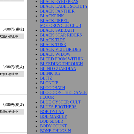
BLACK EYED PEAS
BLACK LABEL SOCIETY
BLACK PANTHER
BLACKPINK
BLACK REBEL
MOTORCYCLE CLUB
6,800円(税抜)
BLACK SABBATH
BLACK STAR RIDERS
取扱い停止中
BLACK TIDE
BLACK TUSK
BLACK VEIL BRIDES
BLACK WIDOW
BLEED FROM WITHIN
BLEEDING THROUGH
3,980円(税抜)
BLIND GUARDIAN
BLINK 182
取扱い停止中
BLITZ
BLONDIE
BLOODBATH
BLOOD ON THE DANCE
FLOOR
BLUE OYSTER CULT
3,980円(税抜)
BLUES BROTHERS
BOB DYLAN
取扱い停止中
BOB MARLEY
BOB SEGER
BODY COUNT
BONE THUGS N