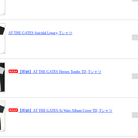
AT THE GATES Suicidal Legacy, Tシャツ
【即納】AT THE GATES Heroes Tombs TD, Tシャツ
【即納】AT THE GATES At Wars Album Cover TD, Tシャツ