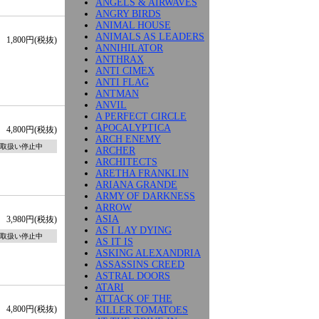
ANGELS & AIRWAVES
ANGRY BIRDS
ANIMAL HOUSE
ANIMALS AS LEADERS
1,800円(税抜)
ANNIHILATOR
ANTHRAX
ANTI CIMEX
ANTI FLAG
ANTMAN
ANVIL
A PERFECT CIRCLE
APOCALYPTICA
4,800円(税抜)
ARCH ENEMY
取扱い停止中
ARCHER
ARCHITECTS
ARETHA FRANKLIN
ARIANA GRANDE
ARMY OF DARKNESS
ARROW
ASIA
3,980円(税抜)
AS I LAY DYING
取扱い停止中
AS IT IS
ASKING ALEXANDRIA
ASSASSINS CREED
ASTRAL DOORS
ATARI
ATTACK OF THE
4,800円(税抜)
KILLER TOMATOES