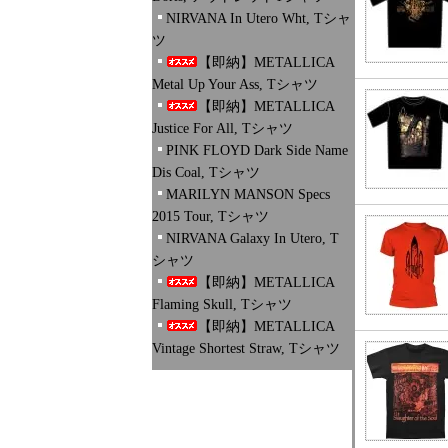
NIRVANA In Utero Wht, Tシャ
ツ
【即納】METALLICA
Metal Up Your Ass, Tシャツ
【即納】METALLICA
Justice For All, Tシャツ
PINK FLOYD Dark Side Name
Dis Coal, Tシャツ
MARILYN MANSON Specs
2015 Tour, Tシャツ
NIRVANA Galaxy In Utero, T
シャツ
【即納】METALLICA
Flaming Skull, Tシャツ
【即納】METALLICA
Vintage Shortest Straw, Tシャツ