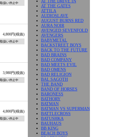
AT THE DRIVE IN
取扱い停止中
AT THE GATES
ATTILA
AUDIOSLAVE
AUGUST BURNS RED
AURA NOIR
AVENGED SEVENFOLD
4,800円(税抜)
AVENGERS
BABYMETAL
取扱い停止中
BACKSTREET BOYS
BACK TO THE FUTURE
BAD BRAINS
BAD COMPANY
BAD MEETS EVIL
BAD OMENS
3,980円(税抜)
BAD RELIGION
BAL SAGOTH
取扱い停止中
THE BAND
BAND OF HORSES
BARONESS
BATHORY
BATMAN
BATMAN VS SUPERMAN
4,800円(税抜)
BATTLECROSS
BATUSHKA
取扱い停止中
BAUHAUS
BB KING
BEACH BOYS