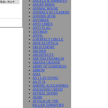
ANGELS & AIRWAVES
取扱い停止中
ANGRY BIRDS
ANIMAL HOUSE
ANIMALS AS LEADERS
ANNIHILATOR
ANTHRAX
ANTI CIMEX
ANTI FLAG
ANTMAN
ANVIL
A PERFECT CIRCLE
APOCALYPTICA
ARCH ENEMY
ARCHER
ARCHITECTS
ARETHA FRANKLIN
ARIANA GRANDE
ARMY OF DARKNESS
ARROW
ASIA
AS I LAY DYING
AS IT IS
ASKING ALEXANDRIA
ASSASSINS CREED
ASTRAL DOORS
ATARI
ATTACK OF THE
KILLER TOMATOES