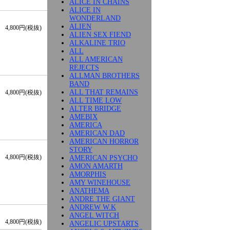
ALICE IN CHAINS
ALICE IN
WONDERLAND
ALIEN
4,800円(税抜)
ALIEN SEX FIEND
ALKALINE TRIO
ALL
ALL AMERICAN
REJECTS
ALLMAN BROTHERS
BAND
ALL THAT REMAINS
4,800円(税抜)
ALL TIME LOW
ALTER BRIDGE
AMEBIX
AMERICA
AMERICAN DAD
AMERICAN HORROR
STORY
4,800円(税抜)
AMERICAN PSYCHO
AMON AMARTH
AMORPHIS
AMY WINEHOUSE
ANATHEMA
ANDRE THE GIANT
ANDREW W.K
ANGEL WITCH
4,800円(税抜)
ANGELIC UPSTARTS