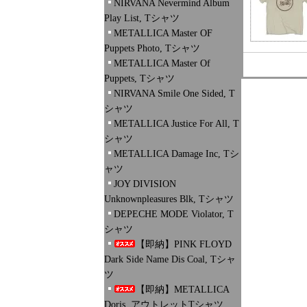
NIRVANA Nevermind Album
Play List, Tシャツ
METALLICA Master OF
Puppets Photo, Tシャツ
METALLICA Master Of
Puppets, Tシャツ
NIRVANA Smile One Sided, T
シャツ
METALLICA Justice For All, T
シャツ
METALLICA Damage Inc, Tシ
ャツ
JOY DIVISION
Unknownpleasures Blk, Tシャツ
DEPECHE MODE Violator, T
シャツ
【即納】PINK FLOYD
Dark Side Name Dis Coal, Tシャ
ツ
【即納】METALLICA
Doris, アウトレットTシャツ