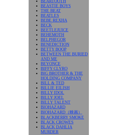
BEARTOOTH
BEASTIE BOYS
THE BEAT
BEATLES
BEBE REXHA
BECK
BEETLEJUICE
BEHEMOTH
BELPHEGOR
BENEDICTION
BETTY BOOP
BETWEEN THE BURIED
AND ME
BEYONCE
BIFFY CLYRO
BIG BROTHER & THE
HOLDING COMPANY
BILL & TED
BILLIE EILISH
BILLY IDOL
BILLY JOEL
BILLY TALENT
BIOHAZARD
BIOHAZARD（映画）
BLACKBERRY SMOKE
BLACK CROWES
BLACK DAHLIA
MURDER