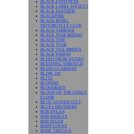
BLACK EYED PEAS
BLACK LABEL SOCIETY
BLACK PANTHER
BLACKPINK
BLACK REBEL
MOTORCYCLE CLUB
BLACK SABBATH
BLACK STAR RIDERS
BLACK TIDE
BLACK TUSK
BLACK VEIL BRIDES
BLACK WIDOW
BLEED FROM WITHIN
BLEEDING THROUGH
BLIND GUARDIAN
BLINK 182
BLITZ
BLONDIE
BLOODBATH
BLOOD ON THE DANCE
FLOOR
BLUE OYSTER CULT
BLUES BROTHERS
BOB DYLAN
BOB MARLEY
BOB SEGER
BODY COUNT
BONE THUGS N