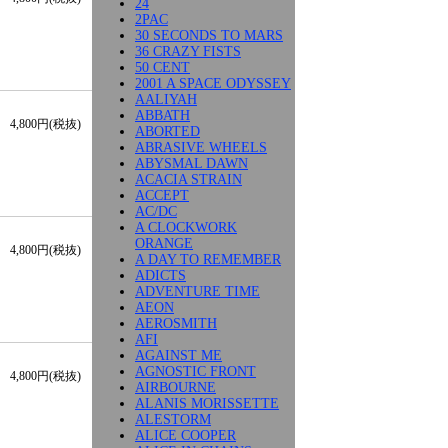
24
2PAC
30 SECONDS TO MARS
36 CRAZY FISTS
50 CENT
2001 A SPACE ODYSSEY
AALIYAH
ABBATH
4,800円(税抜)
ABORTED
ABRASIVE WHEELS
ABYSMAL DAWN
ACACIA STRAIN
ACCEPT
AC/DC
A CLOCKWORK
ORANGE
4,800円(税抜)
A DAY TO REMEMBER
ADICTS
ADVENTURE TIME
AEON
AEROSMITH
AFI
AGAINST ME
AGNOSTIC FRONT
4,800円(税抜)
AIRBOURNE
ALANIS MORISSETTE
ALESTORM
ALICE COOPER