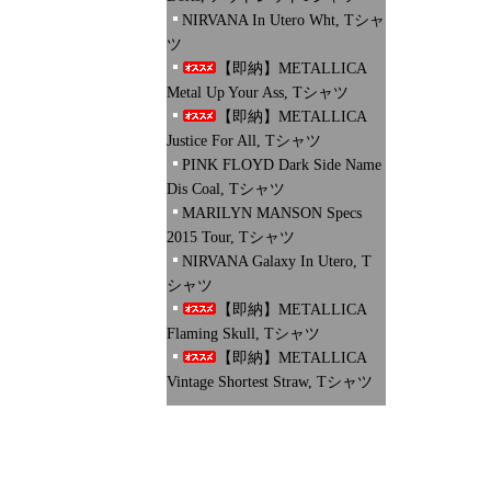
NIRVANA In Utero Wht, Tシャ
ツ
【即納】METALLICA
Metal Up Your Ass, Tシャツ
【即納】METALLICA
Justice For All, Tシャツ
PINK FLOYD Dark Side Name
Dis Coal, Tシャツ
MARILYN MANSON Specs
2015 Tour, Tシャツ
NIRVANA Galaxy In Utero, T
シャツ
【即納】METALLICA
Flaming Skull, Tシャツ
【即納】METALLICA
Vintage Shortest Straw, Tシャツ