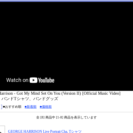
ison - Got My Mind Set On You (Version II) [Official Music Video]
：バンドTシャツ、バンドグッズ
■おすすめ順
■新着順
■価格順
全 [8] 商品中 [1-8] 商品を表示しています
GEORGE HARRISON Live Portrait Cha, Tシャツ