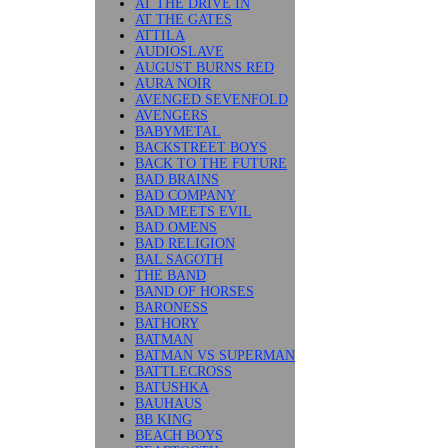
AT THE DRIVE IN
AT THE GATES
ATTILA
AUDIOSLAVE
AUGUST BURNS RED
AURA NOIR
AVENGED SEVENFOLD
AVENGERS
BABYMETAL
BACKSTREET BOYS
BACK TO THE FUTURE
BAD BRAINS
BAD COMPANY
BAD MEETS EVIL
BAD OMENS
BAD RELIGION
BAL SAGOTH
THE BAND
BAND OF HORSES
BARONESS
BATHORY
BATMAN
BATMAN VS SUPERMAN
BATTLECROSS
BATUSHKA
BAUHAUS
BB KING
BEACH BOYS