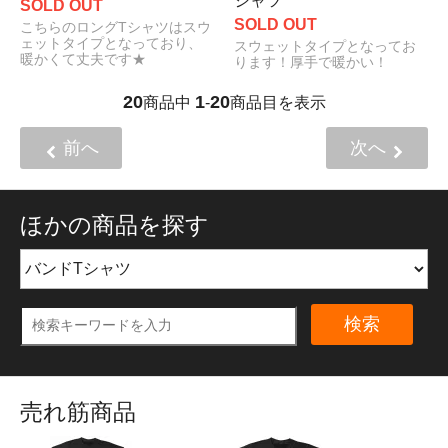
シャツ
SOLD OUT
SOLD OUT
こちらのロングTシャツはスウ
ェットタイプとなっており、
スウェットタイプとなってお
暖かくて丈夫です★
ります！厚手で暖かい！
20
1
20
商品中
-
商品目を表示
前へ
次へ
ほかの商品を探す
検索
売れ筋商品