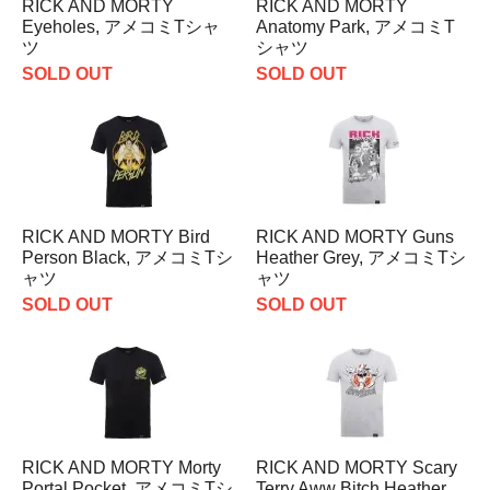
RICK AND MORTY
RICK AND MORTY
Eyeholes, アメコミTシャ
Anatomy Park, アメコミT
ツ
シャツ
SOLD OUT
SOLD OUT
RICK AND MORTY Bird
RICK AND MORTY Guns
Person Black, アメコミTシ
Heather Grey, アメコミTシ
ャツ
ャツ
SOLD OUT
SOLD OUT
RICK AND MORTY Morty
RICK AND MORTY Scary
Portal Pocket, アメコミTシ
Terry Aww Bitch Heather