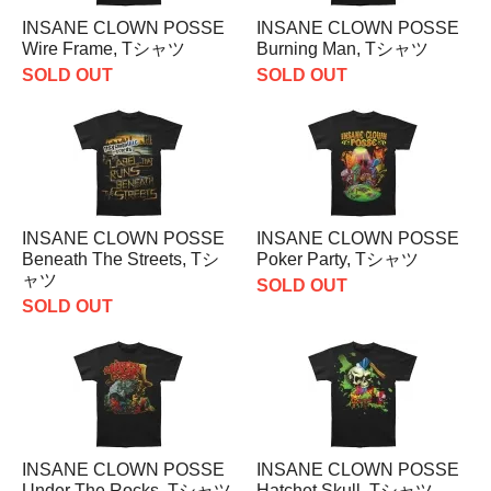
INSANE CLOWN POSSE
INSANE CLOWN POSSE
Wire Frame, Tシャツ
Burning Man, Tシャツ
SOLD OUT
SOLD OUT
INSANE CLOWN POSSE
INSANE CLOWN POSSE
Beneath The Streets, Tシ
Poker Party, Tシャツ
ャツ
SOLD OUT
SOLD OUT
INSANE CLOWN POSSE
INSANE CLOWN POSSE
Under The Rocks, Tシャツ
Hatchet Skull, Tシャツ