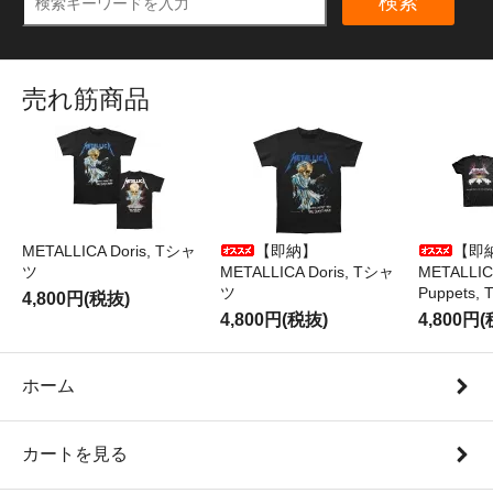
検索
売れ筋商品
METALLICA Doris, Tシャ
【即納】
【即
ツ
METALLICA Doris, Tシャ
METALLICA
ツ
Puppets
4,800円(税抜)
4,800円(税抜)
4,800円
ホーム
カートを見る