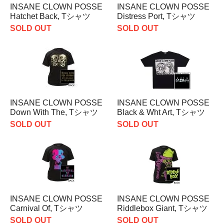
INSANE CLOWN POSSE
INSANE CLOWN POSSE
Hatchet Back, Tシャツ
Distress Port, Tシャツ
SOLD OUT
SOLD OUT
INSANE CLOWN POSSE
INSANE CLOWN POSSE
Down With The, Tシャツ
Black & Wht Art, Tシャツ
SOLD OUT
SOLD OUT
INSANE CLOWN POSSE
INSANE CLOWN POSSE
Carnival Of, Tシャツ
Riddlebox Giant, Tシャツ
SOLD OUT
SOLD OUT