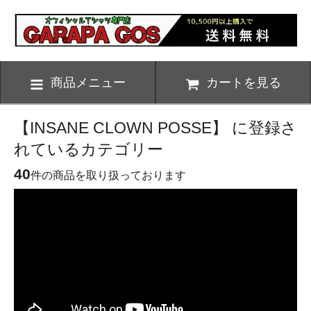
商品メニュー
カートを見る
【INSANE CLOWN POSSE】 に登録さ
れているカテゴリー
40
件の商品を取り扱っております