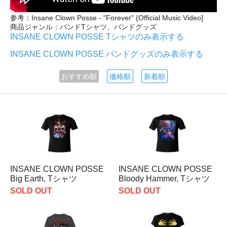
参考：Insane Clown Posse - "Forever" {Official Music Video]
商品ジャンル：バンドTシャツ、バンドグッズ
INSANE CLOWN POSSE Tシャツのみ表示する
INSANE CLOWN POSSE バンドグッズのみ表示する
おすすめ順
価格順
新着順
INSANE CLOWN POSSE
INSANE CLOWN POSSE
Big Earth, Tシャツ
Bloody Hammer, Tシャツ
SOLD OUT
SOLD OUT