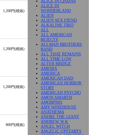
ALICE IN CHAINS
ALICE IN
WONDERLAND
1,200円(税抜)
ALIEN
ALIEN SEX FIEND
ALKALINE TRIO
ALL
ALL AMERICAN
REJECTS
ALLMAN BROTHERS
1,200円(税抜)
BAND
ALL THAT REMAINS
ALL TIME LOW
ALTER BRIDGE
AMEBIX
AMERICA
AMERICAN DAD
AMERICAN HORROR
1,200円(税抜)
STORY
AMERICAN PSYCHO
AMON AMARTH
AMORPHIS
AMY WINEHOUSE
ANATHEMA
ANDRE THE GIANT
ANDREW W.K
800円(税抜)
ANGEL WITCH
ANGELIC UPSTARTS