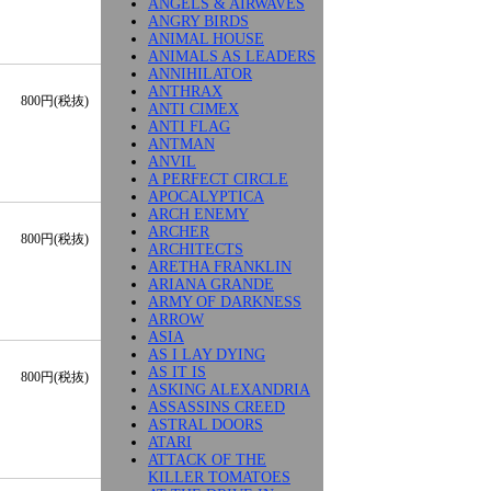
ANGELS & AIRWAVES
ANGRY BIRDS
ANIMAL HOUSE
ANIMALS AS LEADERS
ANNIHILATOR
ANTHRAX
800円(税抜)
ANTI CIMEX
ANTI FLAG
ANTMAN
ANVIL
A PERFECT CIRCLE
APOCALYPTICA
ARCH ENEMY
ARCHER
800円(税抜)
ARCHITECTS
ARETHA FRANKLIN
ARIANA GRANDE
ARMY OF DARKNESS
ARROW
ASIA
AS I LAY DYING
AS IT IS
800円(税抜)
ASKING ALEXANDRIA
ASSASSINS CREED
ASTRAL DOORS
ATARI
ATTACK OF THE
KILLER TOMATOES