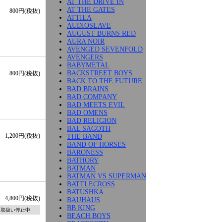
AT THE DRIVE IN
AT THE GATES
800円(税抜)
ATTILA
AUDIOSLAVE
AUGUST BURNS RED
AURA NOIR
AVENGED SEVENFOLD
AVENGERS
BABYMETAL
BACKSTREET BOYS
800円(税抜)
BACK TO THE FUTURE
BAD BRAINS
BAD COMPANY
BAD MEETS EVIL
BAD OMENS
BAD RELIGION
BAL SAGOTH
1,200円(税抜)
THE BAND
BAND OF HORSES
BARONESS
BATHORY
BATMAN
BATMAN VS SUPERMAN
BATTLECROSS
BATUSHKA
4,800円(税抜)
BAUHAUS
BB KING
取扱い停止中
BEACH BOYS