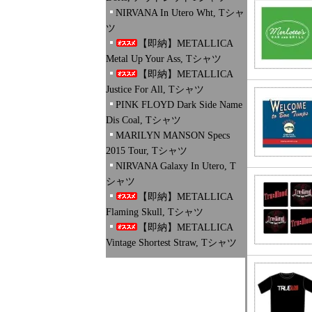
NIRVANA In Utero Wht, Tシャ
ツ
【即納】METALLICA
Metal Up Your Ass, Tシャツ
【即納】METALLICA
Justice For All, Tシャツ
PINK FLOYD Dark Side Name
Dis Coal, Tシャツ
MARILYN MANSON Specs
2015 Tour, Tシャツ
NIRVANA Galaxy In Utero, T
シャツ
【即納】METALLICA
Flaming Skull, Tシャツ
【即納】METALLICA
Vintage Shortest Straw, Tシャツ