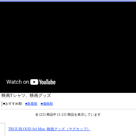
：映画Tシャツ、映画グッズ
■おすすめ順
■新着順
■価格順
全 [22] 商品中 [1-22] 商品を表示しています
TRUE BLOOD Avl Mug, 映画グッズ（マグカップ）