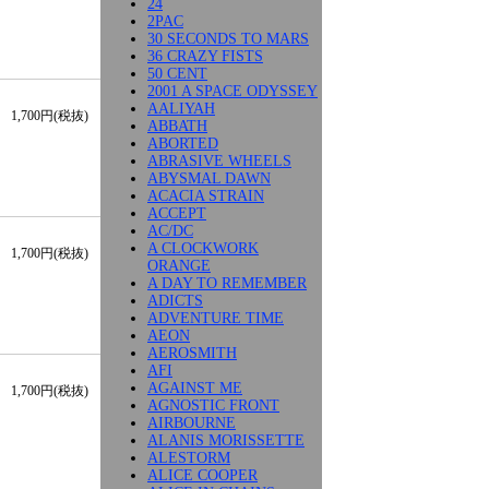
24
2PAC
30 SECONDS TO MARS
36 CRAZY FISTS
50 CENT
2001 A SPACE ODYSSEY
AALIYAH
1,700円(税抜)
ABBATH
ABORTED
ABRASIVE WHEELS
ABYSMAL DAWN
ACACIA STRAIN
ACCEPT
AC/DC
A CLOCKWORK
1,700円(税抜)
ORANGE
A DAY TO REMEMBER
ADICTS
ADVENTURE TIME
AEON
AEROSMITH
AFI
AGAINST ME
1,700円(税抜)
AGNOSTIC FRONT
AIRBOURNE
ALANIS MORISSETTE
ALESTORM
ALICE COOPER