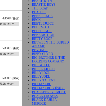
BEARTOOTH
BEASTIE BOYS
THE BEAT
BEATLES
BEBE REXHA
4,800円(税抜)
BECK
BEETLEJUICE
取扱い停止中
BEHEMOTH
BELPHEGOR
BENEDICTION
BETTY BOOP
BETWEEN THE BURIED
AND ME
5,800円(税抜)
BEYONCE
BIFFY CLYRO
取扱い停止中
BIG BROTHER & THE
HOLDING COMPANY
BILL & TED
BILLIE EILISH
BILLY IDOL
BILLY JOEL
5,800円(税抜)
BILLY TALENT
BIOHAZARD
取扱い停止中
BIOHAZARD（映画）
BLACKBERRY SMOKE
BLACK CROWES
BLACK DAHLIA
MURDER