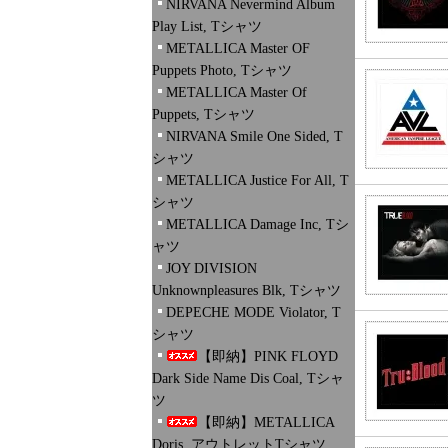
NIRVANA Nevermind Album
Play List, Tシャツ
METALLICA Master OF
Puppets Photo, Tシャツ
METALLICA Master Of
Puppets, Tシャツ
NIRVANA Smile One Sided, T
シャツ
METALLICA Justice For All, T
シャツ
METALLICA Damage Inc, Tシ
ャツ
JOY DIVISION
Unknownpleasures Blk, Tシャツ
DEPECHE MODE Violator, T
シャツ
【即納】PINK FLOYD
Dark Side Name Dis Coal, Tシャ
ツ
【即納】METALLICA
Doris, アウトレットTシャツ