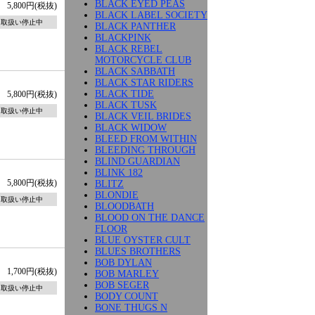
BLACK EYED PEAS
5,800円(税抜)
BLACK LABEL SOCIETY
取扱い停止中
BLACK PANTHER
BLACKPINK
BLACK REBEL
MOTORCYCLE CLUB
BLACK SABBATH
BLACK STAR RIDERS
BLACK TIDE
5,800円(税抜)
BLACK TUSK
取扱い停止中
BLACK VEIL BRIDES
BLACK WIDOW
BLEED FROM WITHIN
BLEEDING THROUGH
BLIND GUARDIAN
BLINK 182
5,800円(税抜)
BLITZ
BLONDIE
取扱い停止中
BLOODBATH
BLOOD ON THE DANCE
FLOOR
BLUE OYSTER CULT
BLUES BROTHERS
BOB DYLAN
1,700円(税抜)
BOB MARLEY
BOB SEGER
取扱い停止中
BODY COUNT
BONE THUGS N