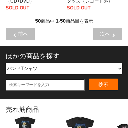
（CD+DVD）
グッズ（レコード盤）
SOLD OUT
SOLD OUT
50
1
50
商品中
-
商品目を表示
前へ
次へ
ほかの商品を探す
検索
売れ筋商品