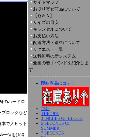
サイトマップ
お取り寄せ商品について
【Ｑ＆Ａ】
サイズの目安
キャンセルについて
お支払い方法
配送方法・送料について
リクエスト一覧
送料無料の新システム！
全国の若手バンドを紹介しま
す
即納商品はコチラ
出身のハードロ
1349
ップロックなど
THE 1975
3 INCHES OF BLOOD
5 SECONDS OF
日本で大ヒット
SUMMER
7 SECONDS
第一位を獲得