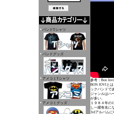
バンドTシャツ
バンドグッズ
アメコミTシャツ
参考：Bon Jovi -
BON JOV
ックバンドで
ジャンルはハ
が多い。
アメコミグッズ
１９８４年の
し一躍有名に
3rdアルバ