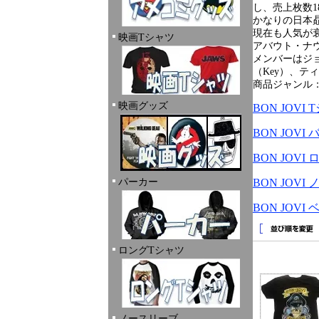
し、売上枚数1
かなりの日本
現在も人気が衰
映画Tシャツ
アバウト・ナ
メンバーはジ
（Key）、テ
商品ジャンル
映画グッズ
BON JOV
BON JOV
BON JOV
パーカー
BON JOV
BON JOV
ロングTシャツ
ノースリーブ