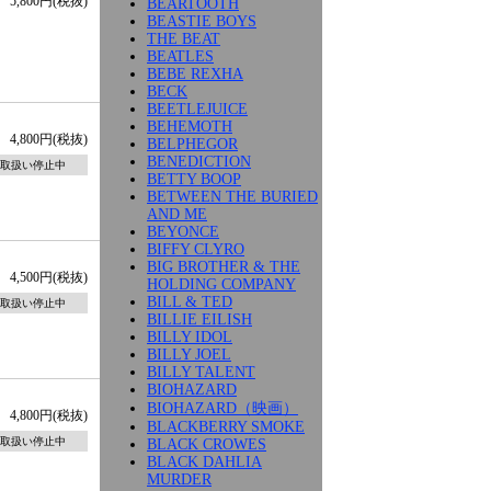
5,800円(税抜)
BEARTOOTH
BEASTIE BOYS
THE BEAT
BEATLES
BEBE REXHA
BECK
BEETLEJUICE
BEHEMOTH
4,800円(税抜)
BELPHEGOR
BENEDICTION
取扱い停止中
BETTY BOOP
BETWEEN THE BURIED
AND ME
BEYONCE
BIFFY CLYRO
BIG BROTHER & THE
4,500円(税抜)
HOLDING COMPANY
BILL & TED
取扱い停止中
BILLIE EILISH
BILLY IDOL
BILLY JOEL
BILLY TALENT
BIOHAZARD
BIOHAZARD（映画）
4,800円(税抜)
BLACKBERRY SMOKE
取扱い停止中
BLACK CROWES
BLACK DAHLIA
MURDER