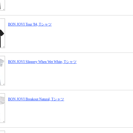
BON JOVI Tour '84, Tシャツ
BON JOVI Slippery When Wet White, Tシャツ
BON JOVI Breakout Natural, Tシャツ