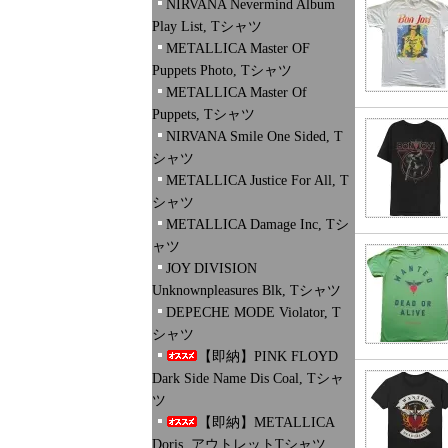
NIRVANA Nevermind Album
Play List, Tシャツ
METALLICA Master OF
Puppets Photo, Tシャツ
METALLICA Master Of
Puppets, Tシャツ
NIRVANA Smile One Sided, T
シャツ
METALLICA Justice For All, T
シャツ
METALLICA Damage Inc, Tシ
ャツ
JOY DIVISION
Unknownpleasures Blk, Tシャツ
DEPECHE MODE Violator, T
シャツ
【即納】PINK FLOYD
Dark Side Name Dis Coal, Tシャ
ツ
【即納】METALLICA
Doris, アウトレットTシャツ