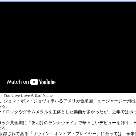
 You Give Love A Bad Name
Iとは、ジョン・ボン・ジョヴィ率いるアメリカ合衆国ニュージャージー州
ある。
ードロックやグラムメタルを主体とした楽曲が多かったが、近年ではポ
ロック黄金期に『夜明けのランナウェイ』で華々しいデビューを飾り、
なる。
ムに収録されてある『リヴィン・オン・ア・プレイヤー』に至っては、全米