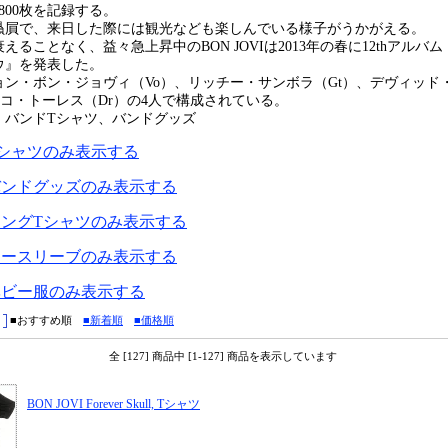
800枚を記録する。
贔屓で、来日した際には観光なども楽しんでいる様子がうかがえる。
えることなく、益々急上昇中のBON JOVIは2013年の春に12thアルバ
ウ』を発表した。
ョン・ボン・ジョヴィ（Vo）、リッチー・サンボラ（Gt）、デヴィッド
ィコ・トーレス（Dr）の4人で構成されている。
：バンドTシャツ、バンドグッズ
I Tシャツのみ表示する
I バンドグッズのみ表示する
I ロングTシャツのみ表示する
I ノースリーブのみ表示する
I ベビー服のみ表示する
■おすすめ順
■新着順
■価格順
全 [127] 商品中 [1-127] 商品を表示しています
BON JOVI Forever Skull, Tシャツ