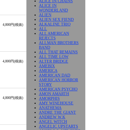
ALICE IN CHAINS
ALICE IN
WONDERLAND
ALIEN
ALIEN SEX FIEND
ALKALINE TRIO
4,800円(税抜)
ALL
ALL AMERICAN
REJECTS
ALLMAN BROTHERS
BAND
ALL THAT REMAINS
ALL TIME LOW
ALTER BRIDGE
4,800円(税抜)
AMEBIX
AMERICA
AMERICAN DAD
AMERICAN HORROR
STORY
AMERICAN PSYCHO
AMON AMARTH
4,800円(税抜)
AMORPHIS
AMY WINEHOUSE
ANATHEMA
ANDRE THE GIANT
ANDREW W.K
ANGEL WITCH
ANGELIC UPSTARTS