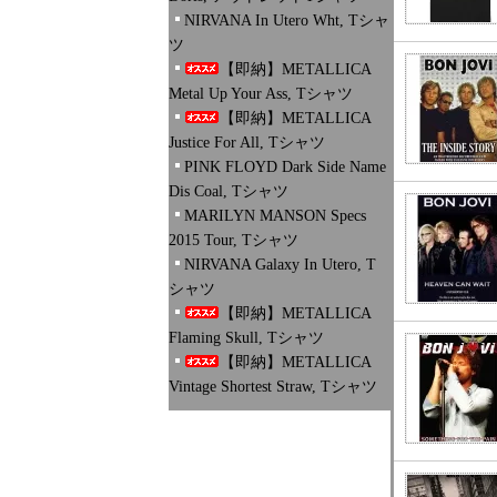
NIRVANA In Utero Wht, Tシャ
ツ
【即納】METALLICA
Metal Up Your Ass, Tシャツ
【即納】METALLICA
Justice For All, Tシャツ
PINK FLOYD Dark Side Name
Dis Coal, Tシャツ
MARILYN MANSON Specs
2015 Tour, Tシャツ
NIRVANA Galaxy In Utero, T
シャツ
【即納】METALLICA
Flaming Skull, Tシャツ
【即納】METALLICA
Vintage Shortest Straw, Tシャツ