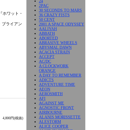
24
2PAC
30 SECONDS TO MARS
ム『ホワット・
36 CRAZY FISTS
50 CENT
・ブライアン
2001 A SPACE ODYSSEY
AALIYAH
ABBATH
ABORTED
ABRASIVE WHEELS
ABYSMAL DAWN
ACACIA STRAIN
ACCEPT
AC/DC
A CLOCKWORK
ORANGE
A DAY TO REMEMBER
ADICTS
ADVENTURE TIME
AEON
AEROSMITH
AFI
AGAINST ME
AGNOSTIC FRONT
AIRBOURNE
ALANIS MORISSETTE
4,800円(税抜)
ALESTORM
ALICE COOPER