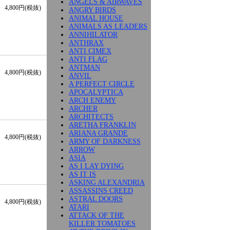
ANGELS & AIRWAVES
4,800円(税抜)
ANGRY BIRDS
ANIMAL HOUSE
ANIMALS AS LEADERS
ANNIHILATOR
ANTHRAX
ANTI CIMEX
ANTI FLAG
ANTMAN
4,800円(税抜)
ANVIL
A PERFECT CIRCLE
APOCALYPTICA
ARCH ENEMY
ARCHER
ARCHITECTS
ARETHA FRANKLIN
ARIANA GRANDE
4,800円(税抜)
ARMY OF DARKNESS
ARROW
ASIA
AS I LAY DYING
AS IT IS
ASKING ALEXANDRIA
ASSASSINS CREED
ASTRAL DOORS
4,800円(税抜)
ATARI
ATTACK OF THE
KILLER TOMATOES