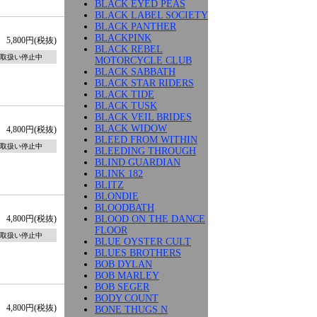
BLACK EYED PEAS
BLACK LABEL SOCIETY
BLACK PANTHER
BLACKPINK
5,800円(税抜)
BLACK REBEL
取扱い停止中
MOTORCYCLE CLUB
BLACK SABBATH
BLACK STAR RIDERS
BLACK TIDE
BLACK TUSK
BLACK VEIL BRIDES
BLACK WIDOW
4,800円(税抜)
BLEED FROM WITHIN
取扱い停止中
BLEEDING THROUGH
BLIND GUARDIAN
BLINK 182
BLITZ
BLONDIE
BLOODBATH
BLOOD ON THE DANCE
4,800円(税抜)
FLOOR
取扱い停止中
BLUE OYSTER CULT
BLUES BROTHERS
BOB DYLAN
BOB MARLEY
BOB SEGER
BODY COUNT
4,800円(税抜)
BONE THUGS N