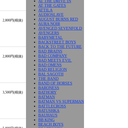
AT THE DRIVE IN
AT THE GATES
ATTILA
AUDIOSLAVE
AUGUST BURNS RED
2,800円(税抜)
AURA NOIR
AVENGED SEVENFOLD
AVENGERS
BABYMETAL
BACKSTREET BOYS
BACK TO THE FUTURE
BAD BRAINS
BAD COMPANY
2,800円(税抜)
BAD MEETS EVIL
BAD OMENS
BAD RELIGION
BAL SAGOTH
THE BAND
BAND OF HORSES
BARONESS
BATHORY
3,500円(税抜)
BATMAN
BATMAN VS SUPERMAN
BATTLECROSS
BATUSHKA
BAUHAUS
BB KING
BEACH BOYS