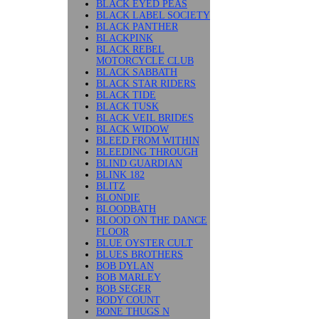
BLACK EYED PEAS
BLACK LABEL SOCIETY
BLACK PANTHER
BLACKPINK
BLACK REBEL
MOTORCYCLE CLUB
BLACK SABBATH
BLACK STAR RIDERS
BLACK TIDE
BLACK TUSK
BLACK VEIL BRIDES
BLACK WIDOW
BLEED FROM WITHIN
BLEEDING THROUGH
BLIND GUARDIAN
BLINK 182
BLITZ
BLONDIE
BLOODBATH
BLOOD ON THE DANCE
FLOOR
BLUE OYSTER CULT
BLUES BROTHERS
BOB DYLAN
BOB MARLEY
BOB SEGER
BODY COUNT
BONE THUGS N