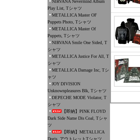
NIRVANA Nevermind Album
Play List, Tシャツ
METALLICA Master OF
Puppets Photo, Tシャツ
METALLICA Master Of
Puppets, Tシャツ
NIRVANA Smile One Sided, T
シャツ
METALLICA Justice For All, T
シャツ
METALLICA Damage Inc, Tシ
ャツ
JOY DIVISION
Unknownpleasures Blk, Tシャツ
DEPECHE MODE Violator, T
シャツ
【即納】PINK FLOYD
Dark Side Name Dis Coal, Tシャ
ツ
【即納】METALLICA
Doris, アウトレットTシャツ