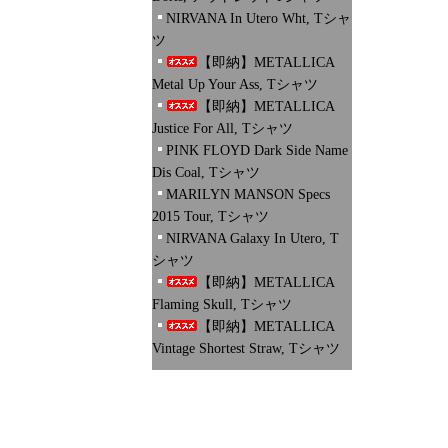
NIRVANA In Utero Wht, Tシャ
ツ
【即納】METALLICA
Metal Up Your Ass, Tシャツ
【即納】METALLICA
Justice For All, Tシャツ
PINK FLOYD Dark Side Name
Dis Coal, Tシャツ
MARILYN MANSON Specs
2015 Tour, Tシャツ
NIRVANA Galaxy In Utero, T
シャツ
【即納】METALLICA
Flaming Skull, Tシャツ
【即納】METALLICA
Vintage Shortest Straw, Tシャツ