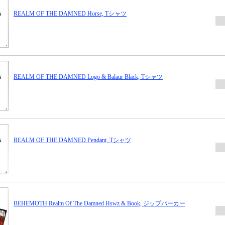
REALM OF THE DAMNED Horse, Tシャツ
REALM OF THE DAMNED Logo & Balaur Black, Tシャツ
REALM OF THE DAMNED Pendant, Tシャツ
BEHEMOTH Realm Of The Damned Hswz & Book, ジップパーカー