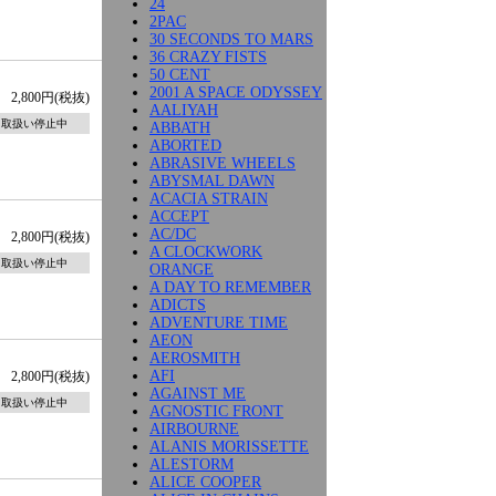
24
2PAC
30 SECONDS TO MARS
36 CRAZY FISTS
50 CENT
2001 A SPACE ODYSSEY
2,800円(税抜)
AALIYAH
取扱い停止中
ABBATH
ABORTED
ABRASIVE WHEELS
ABYSMAL DAWN
ACACIA STRAIN
ACCEPT
AC/DC
2,800円(税抜)
A CLOCKWORK
取扱い停止中
ORANGE
A DAY TO REMEMBER
ADICTS
ADVENTURE TIME
AEON
AEROSMITH
AFI
2,800円(税抜)
AGAINST ME
取扱い停止中
AGNOSTIC FRONT
AIRBOURNE
ALANIS MORISSETTE
ALESTORM
ALICE COOPER