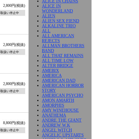
ALICE IN CHAINS
2,800円(税抜)
ALICE IN
WONDERLAND
取扱い停止中
ALIEN
ALIEN SEX FIEND
ALKALINE TRIO
ALL
ALL AMERICAN
REJECTS
2,800円(税抜)
ALLMAN BROTHERS
BAND
取扱い停止中
ALL THAT REMAINS
ALL TIME LOW
ALTER BRIDGE
AMEBIX
AMERICA
AMERICAN DAD
2,800円(税抜)
AMERICAN HORROR
STORY
取扱い停止中
AMERICAN PSYCHO
AMON AMARTH
AMORPHIS
AMY WINEHOUSE
ANATHEMA
ANDRE THE GIANT
8,800円(税抜)
ANDREW W.K
ANGEL WITCH
取扱い停止中
ANGELIC UPSTARTS