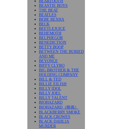
BEARTOOTH
BEASTIE BOYS
THE BEAT
BEATLES
BEBE REXHA
BECK
BEETLEJUICE
BEHEMOTH
BELPHEGOR
BENEDICTION
BETTY BOOP
BETWEEN THE BURIED
AND ME
BEYONCE
BIFFY CLYRO
BIG BROTHER & THE
HOLDING COMPANY
BILL & TED
BILLIE EILISH
BILLY IDOL
BILLY JOEL
BILLY TALENT
BIOHAZARD
BIOHAZARD（映画）
BLACKBERRY SMOKE
BLACK CROWES
BLACK DAHLIA
MURDER