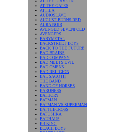
AT THE DRIVE IN
AT THE GATES
ATTILA
AUDIOSLAVE
AUGUST BURNS RED
AURA NOIR
AVENGED SEVENFOLD
AVENGERS
BABYMETAL
BACKSTREET BOYS
BACK TO THE FUTURE
BAD BRAINS
BAD COMPANY
BAD MEETS EVIL
BAD OMENS
BAD RELIGION
BAL SAGOTH
THE BAND
BAND OF HORSES
BARONESS
BATHORY
BATMAN
BATMAN VS SUPERMAN
BATTLECROSS
BATUSHKA
BAUHAUS
BB KING
BEACH BOYS