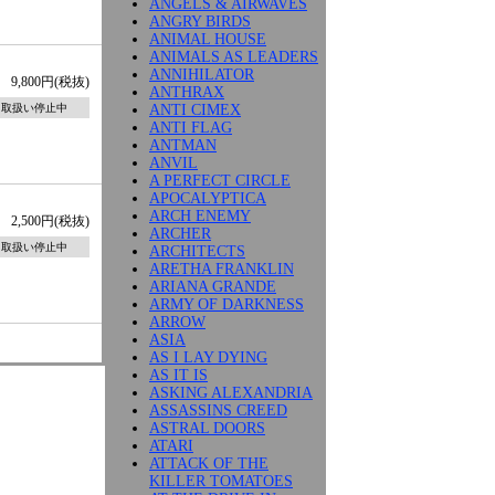
ANGELS & AIRWAVES
ANGRY BIRDS
ANIMAL HOUSE
ANIMALS AS LEADERS
ANNIHILATOR
9,800円(税抜)
ANTHRAX
ANTI CIMEX
取扱い停止中
ANTI FLAG
ANTMAN
ANVIL
A PERFECT CIRCLE
APOCALYPTICA
ARCH ENEMY
2,500円(税抜)
ARCHER
取扱い停止中
ARCHITECTS
ARETHA FRANKLIN
ARIANA GRANDE
ARMY OF DARKNESS
ARROW
ASIA
AS I LAY DYING
AS IT IS
ASKING ALEXANDRIA
ASSASSINS CREED
ASTRAL DOORS
ATARI
ATTACK OF THE
KILLER TOMATOES