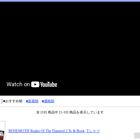
■おすすめ順
■新着順
■価格順
全 [10] 商品中 [1-10] 商品を表示しています
BEHEMOTH Realm Of The Damned 2 Ts & Book, Tシャツ