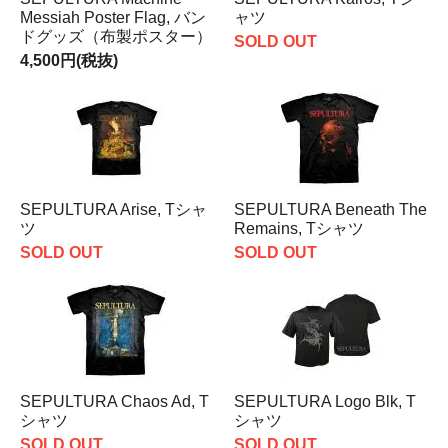
Messiah Poster Flag, バン
ャツ
ドグッズ（布製ポスター）
SOLD OUT
4,500円(税抜)
SEPULTURA Arise, Tシャ
SEPULTURA Beneath The
ツ
Remains, Tシャツ
SOLD OUT
SOLD OUT
SEPULTURA Chaos Ad, T
SEPULTURA Logo Blk, T
シャツ
シャツ
SOLD OUT
SOLD OUT