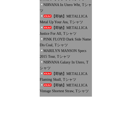
NIRVANA In Utero Wht, Tシャ
ツ
【即納】METALLICA
Metal Up Your Ass, Tシャツ
【即納】METALLICA
Justice For All, Tシャツ
PINK FLOYD Dark Side Name
Dis Coal, Tシャツ
MARILYN MANSON Specs
2015 Tour, Tシャツ
NIRVANA Galaxy In Utero, T
シャツ
【即納】METALLICA
Flaming Skull, Tシャツ
【即納】METALLICA
Vintage Shortest Straw, Tシャツ