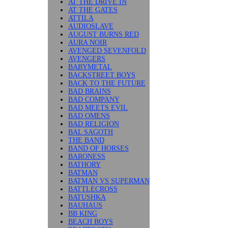
AT THE DRIVE IN
AT THE GATES
ATTILA
AUDIOSLAVE
AUGUST BURNS RED
AURA NOIR
AVENGED SEVENFOLD
AVENGERS
BABYMETAL
BACKSTREET BOYS
BACK TO THE FUTURE
BAD BRAINS
BAD COMPANY
BAD MEETS EVIL
BAD OMENS
BAD RELIGION
BAL SAGOTH
THE BAND
BAND OF HORSES
BARONESS
BATHORY
BATMAN
BATMAN VS SUPERMAN
BATTLECROSS
BATUSHKA
BAUHAUS
BB KING
BEACH BOYS