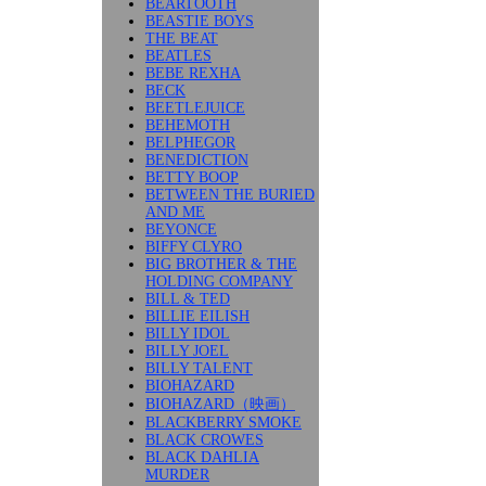
BEARTOOTH
BEASTIE BOYS
THE BEAT
BEATLES
BEBE REXHA
BECK
BEETLEJUICE
BEHEMOTH
BELPHEGOR
BENEDICTION
BETTY BOOP
BETWEEN THE BURIED
AND ME
BEYONCE
BIFFY CLYRO
BIG BROTHER & THE
HOLDING COMPANY
BILL & TED
BILLIE EILISH
BILLY IDOL
BILLY JOEL
BILLY TALENT
BIOHAZARD
BIOHAZARD（映画）
BLACKBERRY SMOKE
BLACK CROWES
BLACK DAHLIA
MURDER