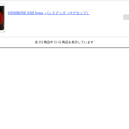
WISHBONE ASH Argus, バンドグッズ（マグカップ）
全 [5] 商品中 [1-5] 商品を表示しています