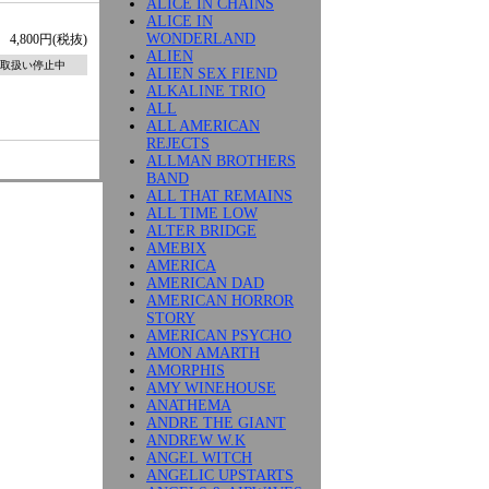
ALICE IN CHAINS
ALICE IN
WONDERLAND
4,800円(税抜)
ALIEN
取扱い停止中
ALIEN SEX FIEND
ALKALINE TRIO
ALL
ALL AMERICAN
REJECTS
ALLMAN BROTHERS
BAND
ALL THAT REMAINS
ALL TIME LOW
ALTER BRIDGE
AMEBIX
AMERICA
AMERICAN DAD
AMERICAN HORROR
STORY
AMERICAN PSYCHO
AMON AMARTH
AMORPHIS
AMY WINEHOUSE
ANATHEMA
ANDRE THE GIANT
ANDREW W.K
ANGEL WITCH
ANGELIC UPSTARTS