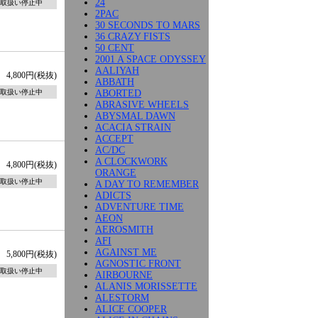
24
取扱い停止中
2PAC
30 SECONDS TO MARS
36 CRAZY FISTS
50 CENT
2001 A SPACE ODYSSEY
AALIYAH
4,800円(税抜)
ABBATH
ABORTED
取扱い停止中
ABRASIVE WHEELS
ABYSMAL DAWN
ACACIA STRAIN
ACCEPT
AC/DC
A CLOCKWORK
4,800円(税抜)
ORANGE
取扱い停止中
A DAY TO REMEMBER
ADICTS
ADVENTURE TIME
AEON
AEROSMITH
AFI
AGAINST ME
5,800円(税抜)
AGNOSTIC FRONT
取扱い停止中
AIRBOURNE
ALANIS MORISSETTE
ALESTORM
ALICE COOPER