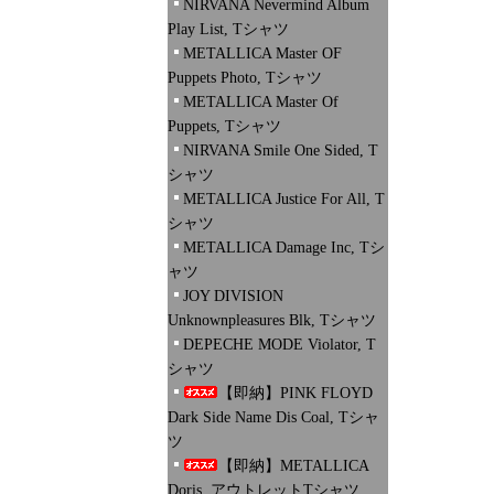
NIRVANA Nevermind Album
Play List, Tシャツ
METALLICA Master OF
Puppets Photo, Tシャツ
METALLICA Master Of
Puppets, Tシャツ
NIRVANA Smile One Sided, T
シャツ
METALLICA Justice For All, T
シャツ
METALLICA Damage Inc, Tシ
ャツ
JOY DIVISION
Unknownpleasures Blk, Tシャツ
DEPECHE MODE Violator, T
シャツ
【即納】PINK FLOYD
Dark Side Name Dis Coal, Tシャ
ツ
【即納】METALLICA
Doris, アウトレットTシャツ