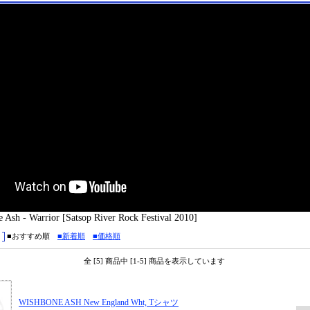
h - Warrior [Satsop River Rock Festival 2010]
■おすすめ順
■新着順
■価格順
全 [5] 商品中 [1-5] 商品を表示しています
WISHBONE ASH New England Wht, Tシャツ