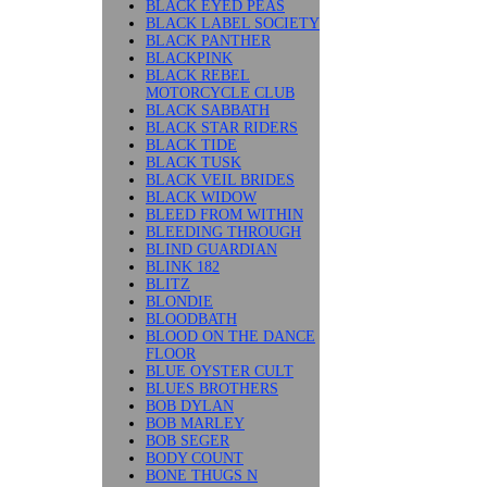
BLACK EYED PEAS
BLACK LABEL SOCIETY
BLACK PANTHER
BLACKPINK
BLACK REBEL
MOTORCYCLE CLUB
BLACK SABBATH
BLACK STAR RIDERS
BLACK TIDE
BLACK TUSK
BLACK VEIL BRIDES
BLACK WIDOW
BLEED FROM WITHIN
BLEEDING THROUGH
BLIND GUARDIAN
BLINK 182
BLITZ
BLONDIE
BLOODBATH
BLOOD ON THE DANCE
FLOOR
BLUE OYSTER CULT
BLUES BROTHERS
BOB DYLAN
BOB MARLEY
BOB SEGER
BODY COUNT
BONE THUGS N