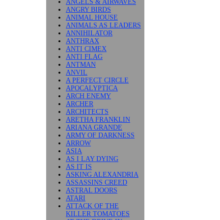
ANGELS & AIRWAVES
ANGRY BIRDS
ANIMAL HOUSE
ANIMALS AS LEADERS
ANNIHILATOR
ANTHRAX
ANTI CIMEX
ANTI FLAG
ANTMAN
ANVIL
A PERFECT CIRCLE
APOCALYPTICA
ARCH ENEMY
ARCHER
ARCHITECTS
ARETHA FRANKLIN
ARIANA GRANDE
ARMY OF DARKNESS
ARROW
ASIA
AS I LAY DYING
AS IT IS
ASKING ALEXANDRIA
ASSASSINS CREED
ASTRAL DOORS
ATARI
ATTACK OF THE
KILLER TOMATOES