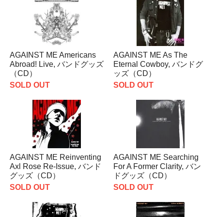
AGAINST ME Americans
AGAINST ME As The
Abroad! Live, バンドグッズ
Eternal Cowboy, バンドグ
（CD）
ッズ（CD）
SOLD OUT
SOLD OUT
AGAINST ME Reinventing
AGAINST ME Searching
Axl Rose Re-Issue, バンド
For A Former Clarity, バン
グッズ（CD）
ドグッズ（CD）
SOLD OUT
SOLD OUT