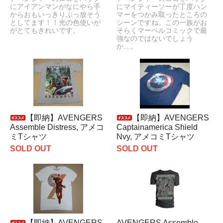
にアイアンマンがなにやら手
にマイティーソーが丁度ハン
からおもいっきりぶっ放そう
マーをつかみ取ったところの
としてます！！光の色使いが
シーンですね。この一族がお
がとてもきれいです。
そらくマーベルコミックで最
強なのではないでしょう
か…。
【即納】AVENGERS
【即納】AVENGERS
Assemble Distress, アメコ
Captainamerica Shield
ミTシャツ
Nvy, アメコミTシャツ
SOLD OUT
SOLD OUT
【即納】AVENGERS
AVENGERS Assemble