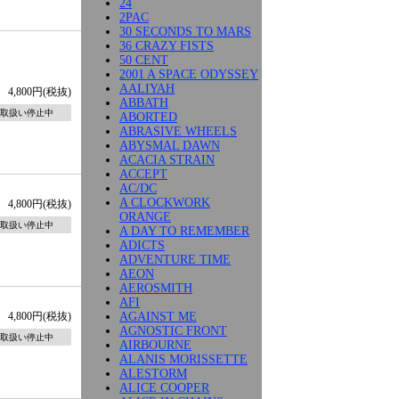
24
2PAC
30 SECONDS TO MARS
36 CRAZY FISTS
50 CENT
2001 A SPACE ODYSSEY
AALIYAH
4,800円(税抜)
ABBATH
取扱い停止中
ABORTED
ABRASIVE WHEELS
ABYSMAL DAWN
ACACIA STRAIN
ACCEPT
AC/DC
A CLOCKWORK
4,800円(税抜)
ORANGE
取扱い停止中
A DAY TO REMEMBER
ADICTS
ADVENTURE TIME
AEON
AEROSMITH
AFI
AGAINST ME
4,800円(税抜)
AGNOSTIC FRONT
取扱い停止中
AIRBOURNE
ALANIS MORISSETTE
ALESTORM
ALICE COOPER