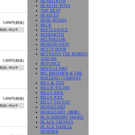
BEARTOOTH
BEASTIE BOYS
THE BEAT
BEATLES
BEBE REXHA
5,800円(税抜)
BECK
BEETLEJUICE
取扱い停止中
BEHEMOTH
BELPHEGOR
BENEDICTION
BETTY BOOP
BETWEEN THE BURIED
AND ME
5,800円(税抜)
BEYONCE
取扱い停止中
BIFFY CLYRO
BIG BROTHER & THE
HOLDING COMPANY
BILL & TED
BILLIE EILISH
BILLY IDOL
BILLY JOEL
5,800円(税抜)
BILLY TALENT
取扱い停止中
BIOHAZARD
BIOHAZARD（映画）
BLACKBERRY SMOKE
BLACK CROWES
BLACK DAHLIA
MURDER