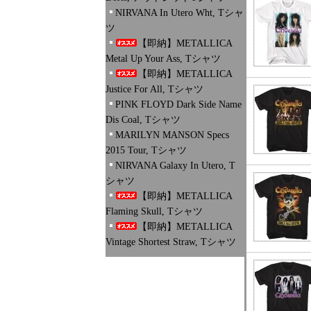
NIRVANA In Utero Wht, Tシャ
ツ
【即納】METALLICA
Metal Up Your Ass, Tシャツ
【即納】METALLICA
Justice For All, Tシャツ
PINK FLOYD Dark Side Name
Dis Coal, Tシャツ
MARILYN MANSON Specs
2015 Tour, Tシャツ
NIRVANA Galaxy In Utero, T
シャツ
【即納】METALLICA
Flaming Skull, Tシャツ
【即納】METALLICA
Vintage Shortest Straw, Tシャツ