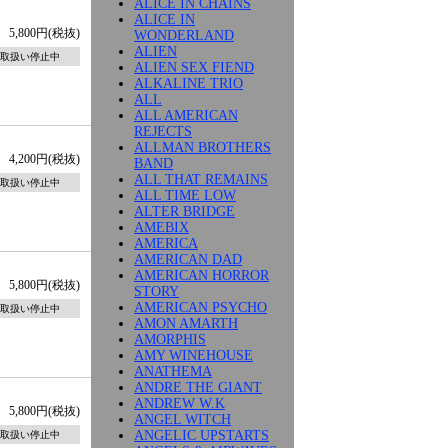
ALICE IN CHAINS
ALICE IN
5,800円(税抜)
WONDERLAND
ALIEN
取扱い停止中
ALIEN SEX FIEND
ALKALINE TRIO
ALL
ALL AMERICAN
REJECTS
ALLMAN BROTHERS
4,200円(税抜)
BAND
ALL THAT REMAINS
取扱い停止中
ALL TIME LOW
ALTER BRIDGE
AMEBIX
AMERICA
AMERICAN DAD
AMERICAN HORROR
5,800円(税抜)
STORY
AMERICAN PSYCHO
取扱い停止中
AMON AMARTH
AMORPHIS
AMY WINEHOUSE
ANATHEMA
ANDRE THE GIANT
ANDREW W.K
5,800円(税抜)
ANGEL WITCH
ANGELIC UPSTARTS
取扱い停止中