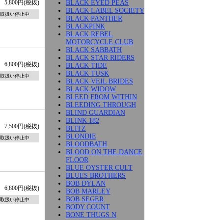
BLACK EYED PEAS
5,800円(税抜)
BLACK LABEL SOCIETY
取扱い停止中
BLACK PANTHER
BLACKPINK
BLACK REBEL
MOTORCYCLE CLUB
BLACK SABBATH
BLACK STAR RIDERS
6,800円(税抜)
BLACK TIDE
BLACK TUSK
取扱い停止中
BLACK VEIL BRIDES
BLACK WIDOW
BLEED FROM WITHIN
BLEEDING THROUGH
BLIND GUARDIAN
BLINK 182
7,500円(税抜)
BLITZ
BLONDIE
取扱い停止中
BLOODBATH
BLOOD ON THE DANCE
FLOOR
BLUE OYSTER CULT
BLUES BROTHERS
BOB DYLAN
6,800円(税抜)
BOB MARLEY
BOB SEGER
取扱い停止中
BODY COUNT
BONE THUGS N