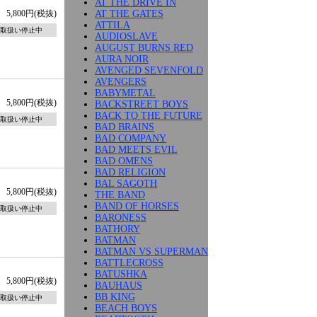
AT THE DRIVE IN
AT THE GATES
5,800円(税抜)
ATTILA
取扱い停止中
AUDIOSLAVE
AUGUST BURNS RED
AURA NOIR
AVENGED SEVENFOLD
AVENGERS
BABYMETAL
5,800円(税抜)
BACKSTREET BOYS
BACK TO THE FUTURE
取扱い停止中
BAD BRAINS
BAD COMPANY
BAD MEETS EVIL
BAD OMENS
BAD RELIGION
BAL SAGOTH
5,800円(税抜)
THE BAND
BAND OF HORSES
取扱い停止中
BARONESS
BATHORY
BATMAN
BATMAN VS SUPERMAN
BATTLECROSS
BATUSHKA
5,800円(税抜)
BAUHAUS
BB KING
取扱い停止中
BEACH BOYS