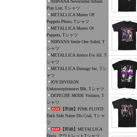
NIRVANA Nevermind Album
Play List, Tシャツ
METALLICA Master OF
Puppets Photo, Tシャツ
METALLICA Master Of
Puppets, Tシャツ
NIRVANA Smile One Sided, T
シャツ
METALLICA Justice For All, T
シャツ
METALLICA Damage Inc, Tシ
ャツ
JOY DIVISION
Unknownpleasures Blk, Tシャツ
DEPECHE MODE Violator, T
シャツ
【即納】PINK FLOYD
Dark Side Name Dis Coal, Tシャ
ツ
【即納】METALLICA
Doris, アウトレットTシャツ