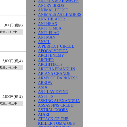
ANGELS & AIRWAVES
ANGRY BIRDS
ANIMAL HOUSE
ANIMALS AS LEADERS
ANNIHILATOR
ANTHRAX
5,800円(税抜)
ANTI CIMEX
取扱い停止中
ANTI FLAG
ANTMAN
ANVIL
A PERFECT CIRCLE
APOCALYPTICA
ARCH ENEMY
ARCHER
5,800円(税抜)
ARCHITECTS
取扱い停止中
ARETHA FRANKLIN
ARIANA GRANDE
ARMY OF DARKNESS
ARROW
ASIA
AS I LAY DYING
AS IT IS
5,800円(税抜)
ASKING ALEXANDRIA
取扱い停止中
ASSASSINS CREED
ASTRAL DOORS
ATARI
ATTACK OF THE
KILLER TOMATOES